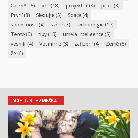
OpenAI
(5)
pro
(18)
projektor
(4)
proti
(3)
První
(8)
Sledujte
(5)
Space
(4)
společnosti
(4)
světě
(3)
technologie
(17)
Tento
(3)
tipy
(13)
umělá inteligence
(5)
vesmír
(4)
Vesmírné
(3)
zařízení
(4)
Země
(5)
že
(6)
MOHLI JSTE ZMEŠKAT