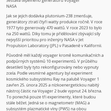
Sestava tepelného generátoru Voyager
NASA
Jak se jejich dodávka plutonium-238 zmenšuje,
generátory ztratí čtyři watty produkce ročně. V roce
1977 tyto generovaly 470 wattů. V roce 2023 to bylo
na 250 wattů. Díky tomu je přidělování zbývající síly
nejvyšší prioritou pro inženýry NASA v Jet
Propulsion Laboratory (JPL) v Pasadeně v Kalifornii.
Původně měl každý voyager kromě komunikačních a
podpůrných systémů 10 experimentů. V průběhu
desetiletí byly tyto rekonfigurovány nebo vypnuty
zcela. Podle vesmírné agentury byl experiment
kosmického subsystému Ray na palubě Voyager 1
zavřen 25. února 2025 a nízkoenergetickou nabitý
nástroj částic na Voyager 2 bude vypnut 24. března.
To ponechá pouze tři experimenty, které budou
stále běžet. Jedná se o magnetometr (MAG) a
subsystém plazmatické vlny (PWS) na obou