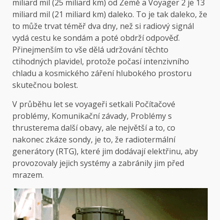
miliard mil (25 miliard km) od Země a Voyager 2 je 13
miliard mil (21 miliard km) daleko. To je tak daleko, že
to může trvat téměř dva dny, než si radiový signál
vydá cestu ke sondám a poté obdrží odpověď.
Přinejmenším to vše dělá udržování těchto
ctihodných plavidel, protože počasí intenzivního
chladu a kosmického záření hlubokého prostoru
skutečnou bolest.
V průběhu let se voyageři setkali
Počítačové
problémy
,
Komunikační závady
,
Problémy s
thrusterem
a další obavy, ale největší a to, co
nakonec zkáze sondy, je to, že radiotermální
generátory (RTG), které jim dodávají elektřinu, aby
provozovaly jejich systémy a zabránily jim před
mrazem.