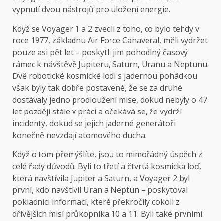
vypnutí dvou nástrojů pro uložení energie.
Když se Voyager 1 a 2 zvedli z toho, co bylo tehdy v
roce 1977, základnu Air Force Canaveral, měli vydržet
pouze asi pět let – poskytli jim pohodlný časový
rámec k návštěvě Jupiteru, Saturn, Uranu a Neptunu.
Dvě robotické kosmické lodi s jadernou pohádkou
však byly tak dobře postavené, že se za druhé
dostávaly jedno prodloužení mise, dokud nebyly o 47
let později stále v práci a očekává se, že vydrží
incidenty, dokud se jejich jaderné generátoři
konečně nevzdají atomového ducha.
Když o tom přemýšlíte, jsou to mimořádný úspěch z
celé řady důvodů. Byli to třetí a čtvrtá kosmická loď,
která navštívila Jupiter a Saturn, a Voyager 2 byl
první, kdo navštívil Uran a Neptun – poskytoval
pokladnici informací, které překročily cokoli z
dřívějších misí průkopníka 10 a 11. Byli také prvními