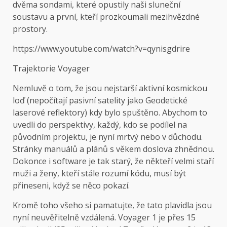
dvěma sondami, které opustily naši sluneční
soustavu a první, kteří prozkoumali mezihvězdné
prostory.
https://www.youtube.com/watch?v=qynisgdrire
Trajektorie Voyager
Nemluvě o tom, že jsou nejstarší aktivní kosmickou
loď (nepočítají pasivní satelity jako
Geodetické
laserové reflektory
) kdy bylo spuštěno. Abychom to
uvedli do perspektivy, každý, kdo se podílel na
původním projektu, je nyní mrtvý nebo v důchodu.
Stránky manuálů a plánů s věkem doslova zhnědnou.
Dokonce i software je tak starý, že někteří velmi staří
muži a ženy, kteří stále rozumí kódu, musí být
přineseni, když se něco pokazí.
Kromě toho všeho si pamatujte, že tato plavidla jsou
nyní neuvěřitelně vzdálená. Voyager 1 je přes 15