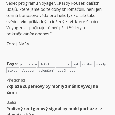
vědec programu Voyager. „Každý kousek dalších
údajů, které jsme od té doby shromáždili, není jen
cenná bonusová věda pro heliofyziku, ale také
svědectvím příkladných inženýrství, které šlo do
Voyagers – počínaje téměř před 50 lety a
pokračováním dodnes.“
Zdroj:
NASA
Tags:
jim
které
NASA
pomohou
půl
služby
sondy
století
Voyager
vylepšení
zasáhnout
Předchozí
Exploze supernovy by mohly změnit vývoj na
Zemi
Další
Podivný rentgenový signál by mohl pocházet z
planety zkázy