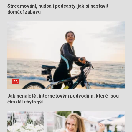
Streamování, hudba i podcasty: jak si nastavit
domácí zábavu
PR
Jak nenaletět internetovým podvodům, které jsou
čím dál chytřejší