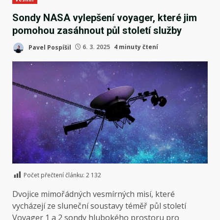
Sondy NASA vylepšení voyager, které jim
pomohou zasáhnout půl století služby
Pavel Pospíšil
6. 3. 2025
4 minuty čtení
Počet přečtení článku:
2 132
Dvojice mimořádných vesmírných misí, které
vycházejí ze sluneční soustavy téměř půl století
Voyager 1
a 2 sondy hlubokého prostoru pro