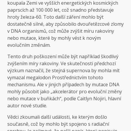
koupala Zemi ve vyšších energetických kosmických
paprscích až 100 000 let, což snadno představuje
hroty železa-60. Toto další záření mohlo být
dostatečně silné, aby způsobilo dvouřetězcové zlomy
v DNA organismů, což může zvýšit míru rakoviny
nebo mutace, které by mohly vést k novým
evolučním změnám.
Tento druh poškození může být například škodlivý
zvýšením míry rakoviny. Ve skutečnosti předchozí
výzkum naznačil, že stejná supernova by mohla mít
vymazal megalodon
Prostřednictvím tohoto
mechanismu. Ale v jiných případech by mutace DNA
mohly působit jako „akcelerátor pro evoluční změny
nebo mutace v buňkách“, podle Caitlyn Nojiri, hlavní
autor nové studie.
Vědci zkoumali další události, ke kterým došlo
současně, což by mohlo být spojeno s radiační