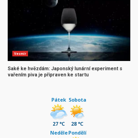
Vesmír
Saké ke hvězdám: Japonský lunární experiment s
vařením piva je připraven ke startu
Pátek
Sobota
27 °C
28 °C
Neděle
Pondělí