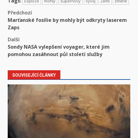
Tags:
Exploze
mohly
supernovy
vývoj
Zemi
změnit
Předchozí
Marťanské fosílie by mohly být odkryty laserem
Zaps
Další
Sondy NASA vylepšení voyager, které jim
pomohou zasáhnout půl století služby
SOUVISEJÍCÍ ČLÁNKY