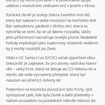
kterých by mohli pocházet – a potenciálně spojili
událost s evolučními změnami virů v jezeře v Africe.
Kuřácká zbraň je izotop železa zvaného Iron-60,
který byl nalezen v
velké množství na mořském dně
.
Být radioaktivní, jakákoli z těchto věcí, která se
vytvořila se zemí, by se už dávno rozpadla, takže
jeho přítomnost naznačuje novější původ. Nedaleké
hvězdy explodující jako supernovy relativně nedávno
by ji mohly rozptýlit po Zemi.
Vědci v UC Santa Cruz (UCSC) začali výpočtem věku
železa-60. Je zajímavé, že pro atomy našli dva hlavní
věk – velký hrot, který se datuje asi 2,5 milionu let a
menší, ale stále významný přebytek, který byl
nasazen asi před 6,5 miliony let.
Podezření na kosmický původ pro tyto hroty, tým
vystopoval zpět, kde byla Země a další předměty v
našem sousedství za posledních několik milionů let.