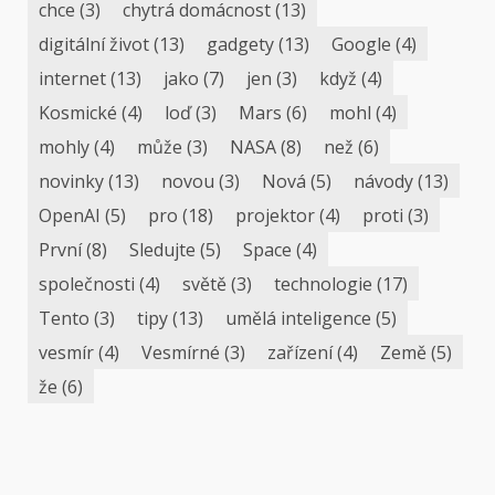
chce
(3)
chytrá domácnost
(13)
digitální život
(13)
gadgety
(13)
Google
(4)
internet
(13)
jako
(7)
jen
(3)
když
(4)
Kosmické
(4)
loď
(3)
Mars
(6)
mohl
(4)
mohly
(4)
může
(3)
NASA
(8)
než
(6)
novinky
(13)
novou
(3)
Nová
(5)
návody
(13)
OpenAI
(5)
pro
(18)
projektor
(4)
proti
(3)
První
(8)
Sledujte
(5)
Space
(4)
společnosti
(4)
světě
(3)
technologie
(17)
Tento
(3)
tipy
(13)
umělá inteligence
(5)
vesmír
(4)
Vesmírné
(3)
zařízení
(4)
Země
(5)
že
(6)