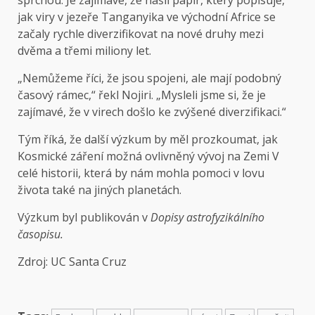
sprchou. Je zajímavé, že našli papír, který popisuje,
jak viry v jezeře Tanganyika ve východní Africe se
začaly rychle diverzifikovat na nové druhy mezi
dvěma a třemi miliony let.
„Nemůžeme říci, že jsou spojeni, ale mají podobný
časový rámec,“ řekl Nojiri. „Mysleli jsme si, že je
zajímavé, že v virech došlo ke zvýšené diverzifikaci.“
Tým říká, že další výzkum by měl prozkoumat, jak
Kosmické záření
možná
ovlivněný vývoj na Zemi
V
celé historii, která by nám mohla pomoci v lovu
života také na jiných planetách.
Výzkum byl publikován v
Dopisy astrofyzikálního
časopisu
.
Zdroj:
UC Santa Cruz