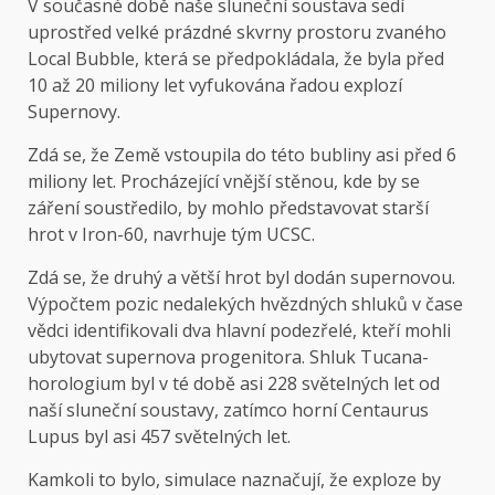
V současné době naše sluneční soustava sedí
uprostřed velké prázdné skvrny prostoru zvaného
Local Bubble, která se předpokládala, že byla před
10 až 20 miliony let vyfukována řadou explozí
Supernovy.
Zdá se, že Země vstoupila do této bubliny asi před 6
miliony let. Procházející vnější stěnou, kde by se
záření soustředilo, by mohlo představovat starší
hrot v Iron-60, navrhuje tým UCSC.
Zdá se, že druhý a větší hrot byl dodán supernovou.
Výpočtem pozic nedalekých hvězdných shluků v čase
vědci identifikovali dva hlavní podezřelé, kteří mohli
ubytovat supernova progenitora. Shluk Tucana-
horologium byl v té době asi 228 světelných let od
naší sluneční soustavy, zatímco horní Centaurus
Lupus byl asi 457 světelných let.
Kamkoli to bylo, simulace naznačují, že exploze by