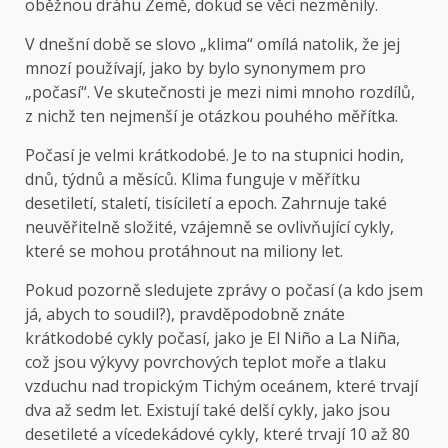
oběžnou dráhu Země, dokud se věci nezměnily.
V dnešní době se slovo „klima“ omílá natolik, že jej
mnozí používají, jako by bylo synonymem pro
„počasí“. Ve skutečnosti je mezi nimi mnoho rozdílů,
z nichž ten nejmenší je otázkou pouhého měřítka.
Počasí je velmi krátkodobé. Je to na stupnici hodin,
dnů, týdnů a měsíců. Klima funguje v měřítku
desetiletí, staletí, tisíciletí a epoch. Zahrnuje také
neuvěřitelně složité, vzájemně se ovlivňující cykly,
které se mohou protáhnout na miliony let.
Pokud pozorně sledujete zprávy o počasí (a kdo jsem
já, abych to soudil?), pravděpodobně znáte
krátkodobé cykly počasí, jako je El Niño a La Niña,
což jsou výkyvy povrchových teplot moře a tlaku
vzduchu nad tropickým Tichým oceánem, které trvají
dva až sedm let. Existují také delší cykly, jako jsou
desetileté a vícedekádové cykly, které trvají 10 až 80