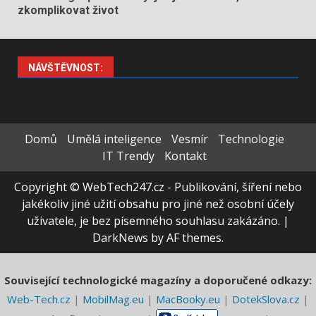
zkomplikovat život
NÁVŠTĚVNOST:
Domů
Umělá inteligence
Vesmír
Technologie
IT Trendy
Kontakt
Copyright © WebTech247.cz - Publikování, šíření nebo
jakékoliv jiné užití obsahu pro jiné než osobní účely
uživatele, je bez písemného souhlasu zakázáno.
|
DarkNews
by AF themes.
Související technologické magazíny a doporučené odkazy:
Web-Tech.cz
|
MobilMag.eu
|
MacBooky.eu
|
DotekSlova.cz
|