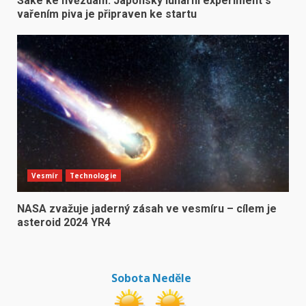
Saké ke hvězdám: Japonský lunární experiment s
vařením piva je připraven ke startu
Vesmír
Technologie
NASA zvažuje jaderný zásah ve vesmíru – cílem je
asteroid 2024 YR4
Sobota
Neděle