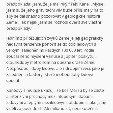
předpokládal jsem, že je malinký,“ řekl Kane. „Myslel
jsem si, že jeho gravitační vliv bude příliš malý na to,
aby se dal snadno pozorovat v geologické historii
Země. Tak nějak jsem se rozhodl ověřit své vlastní
předpoklady.“
Jedním z přitěžujících zvyků Země je její geograficky
nedávná tendence ponořit se do dob ledových s
velkými zaledněními každých 100 000 let. Podle
současného myšlení Venuše a Jupiter poskytují
dlouhodobý metronom na oběžné dráze Země.
Nezpůsobují doby ledové, ale řídí objem věcí, jako je
zalednění a faktory, které mohou doby ledové
spustit.
Kaneovy simulace ukazují, že bez Marsu by se časté
a intenzivní přechody mezi hlubokými dobami
ledovými a teplými meziledovými obdobími, jaké jsme
viděli za posledních 2,6 milionu let, neuskutečnili.