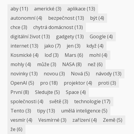
aby
(11)
americké
(3)
aplikace
(13)
autonomní
(4)
bezpečnost
(13)
být
(4)
chce
(3)
chytrá domácnost
(13)
digitální život
(13)
gadgety
(13)
Google
(4)
internet
(13)
jako
(7)
jen
(3)
když
(4)
Kosmické
(4)
loď
(3)
Mars
(6)
mohl
(4)
mohly
(4)
může
(3)
NASA
(8)
než
(6)
novinky
(13)
novou
(3)
Nová
(5)
návody
(13)
OpenAI
(5)
pro
(18)
projektor
(4)
proti
(3)
První
(8)
Sledujte
(5)
Space
(4)
společnosti
(4)
světě
(3)
technologie
(17)
Tento
(3)
tipy
(13)
umělá inteligence
(5)
vesmír
(4)
Vesmírné
(3)
zařízení
(4)
Země
(5)
že
(6)