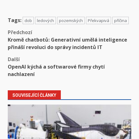
Tags:
dob
ledových
pozemských
Překvapivá
příčina
Předchozí
Kromě chatbotů: Generativní umělá inteligence
přináší revoluci do správy incidentů IT
Další
OpenAI kýchá a softwarové firmy chytí
nachlazení
SOUVISEJÍCÍ ČLÁNKY