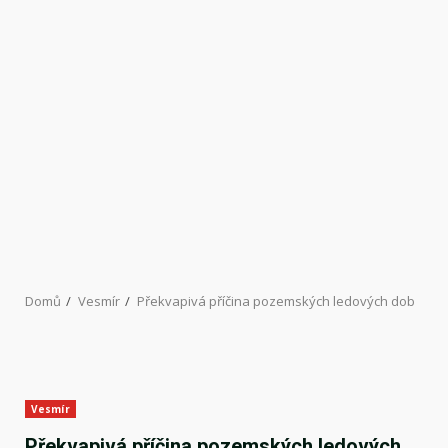
Domů
Vesmír
Překvapivá příčina pozemských ledových dob
Vesmír
Překvapivá příčina pozemských ledových