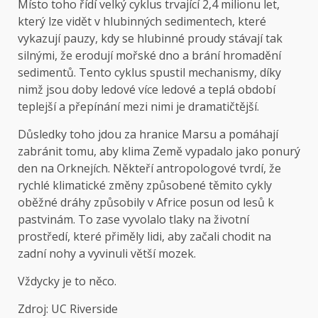
Místo toho řídí velký cyklus trvající 2,4 milionu let,
který lze vidět v hlubinných sedimentech, které
vykazují pauzy, kdy se hlubinné proudy stávají tak
silnými, že erodují mořské dno a brání hromadění
sedimentů. Tento cyklus spustil mechanismy, díky
nimž jsou doby ledové více ledové a teplá období
teplejší a přepínání mezi nimi je dramatičtější.
Důsledky toho jdou za hranice Marsu a pomáhají
zabránit tomu, aby klima Země vypadalo jako ponurý
den na Orknejích. Někteří antropologové tvrdí, že
rychlé klimatické změny způsobené těmito cykly
oběžné dráhy způsobily v Africe posun od lesů k
pastvinám. To zase vyvolalo tlaky na životní
prostředí, které přiměly lidi, aby začali chodit na
zadní nohy a vyvinuli větší mozek.
Vždycky je to něco.
Zdroj:
UC Riverside