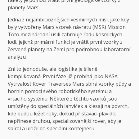
rakety je pomoci vrátit první geologické vzorky z
planety Mars.
Jedna z nejambicióznějších vesmírných misí, jaké kdy
byly vytvořeny
Mars vzorek návratu
(MSR) Mission.
Toto mezinárodní úsilí zahrnuje řadu kosmických
lodí, jejichž primární funkcí je vrátit první vzorky z
červené planety na Zemi pro podrobnou laboratorní
analýzu.
Zní to jednoduše, ale logistika je šíleně
komplikovaná. První fáze již probíhá jako NASA
Vytrvalost Rover
Traverses Mars sbírá vzorky půdy a
hornin pomocí svého robotického systému a
vrtacího systému. Některé z těchto vzorků jsou
umístěny do speciálních lahviček a klesají na povrch,
kde budou ležet roky, dokud přistávací plavidlo
nepřinese druhou, specializovanější rover, aby je
sbíral a uložil do speciální kontejneru.