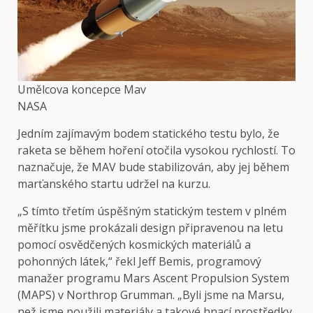
Umělcova koncepce Mav
NASA
Jedním zajímavým bodem statického testu bylo, že
raketa se během hoření otočila vysokou rychlostí. To
naznačuje, že MAV bude stabilizován, aby jej během
marťanského startu udržel na kurzu.
„S tímto třetím úspěšným statickým testem v plném
měřítku jsme prokázali design připravenou na letu
pomocí osvědčených kosmických materiálů a
pohonných látek,“ řekl Jeff Bemis, programový
manažer programu Mars Ascent Propulsion System
(MAPS) v Northrop Grumman. „Byli jsme na Marsu,
než jsme použili materiály a takové hnací prostředky.