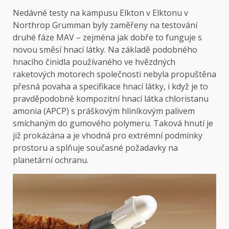
Nedávné testy na kampusu Elkton v Elktonu v
Northrop Grumman byly zaměřeny na testování
druhé fáze MAV – zejména jak dobře to funguje s
novou směsí hnací látky. Na základě podobného
hnacího činidla používaného ve hvězdných
raketových motorech společnosti nebyla propuštěna
přesná povaha a specifikace hnací látky, i když je to
pravděpodobně kompozitní hnací látka chloristanu
amonia (APCP) s práškovým hliníkovým palivem
smíchaným do gumového polymeru. Taková hnutí je
již prokázána a je vhodná pro extrémní podmínky
prostoru a splňuje současné požadavky na
planetární ochranu.