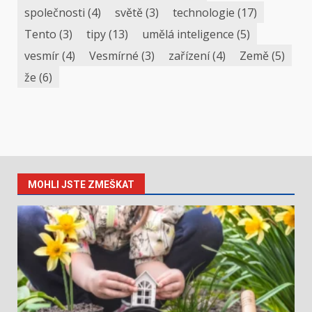
společnosti
(4)
světě
(3)
technologie
(17)
Tento
(3)
tipy
(13)
umělá inteligence
(5)
vesmír
(4)
Vesmírné
(3)
zařízení
(4)
Země
(5)
že
(6)
MOHLI JSTE ZMEŠKAT