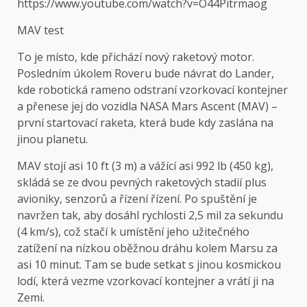
https://www.youtube.com/watch?v=O44Pitrmaog
MAV test
To je místo, kde přichází nový raketový motor.
Posledním úkolem Roveru bude návrat do Lander,
kde robotická rameno odstraní vzorkovací kontejner
a přenese jej do vozidla NASA Mars Ascent (MAV) –
první startovací raketa, která bude kdy zaslána na
jinou planetu.
MAV stojí asi 10 ft (3 m) a vážící asi 992 lb (450 kg),
skládá se ze dvou pevných raketových stadií plus
avioniky, senzorů a řízení řízení. Po spuštění je
navržen tak, aby dosáhl rychlosti 2,5 mil za sekundu
(4 km/s), což stačí k umístění jeho užitečného
zatížení na nízkou oběžnou dráhu kolem Marsu za
asi 10 minut. Tam se bude setkat s jinou kosmickou
lodí, která vezme vzorkovací kontejner a vrátí ji na
Zemi.