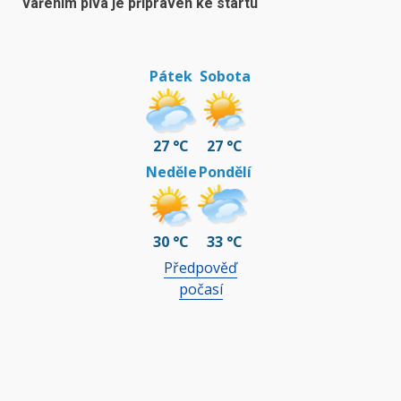
vařením piva je připraven ke startu
Pátek
Sobota
27 °C
27 °C
Neděle
Pondělí
30 °C
33 °C
Předpověď
počasí