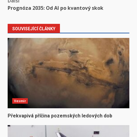
Další
Prognóza 2035: Od AI po kvantový skok
SOUVISEJÍCÍ ČLÁNKY
Vesmír
Překvapivá příčina pozemských ledových dob