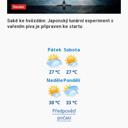
Vesmír
Saké ke hvězdám: Japonský lunární experiment s
vařením piva je připraven ke startu
Pátek
Sobota
27 °C
27 °C
Neděle
Pondělí
30 °C
33 °C
Předpověď
počasí