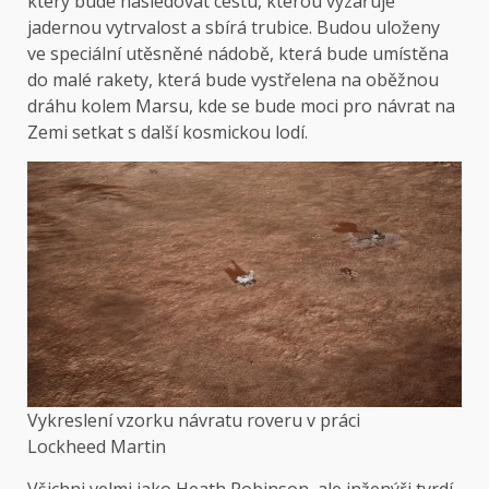
který bude následovat cestu, kterou vyzařuje
jadernou vytrvalost a sbírá trubice. Budou uloženy
ve speciální utěsněné nádobě, která bude umístěna
do malé rakety, která bude vystřelena na oběžnou
dráhu kolem Marsu, kde se bude moci pro návrat na
Zemi setkat s další kosmickou lodí.
Vykreslení vzorku návratu roveru v práci
Lockheed Martin
Všichni velmi jako Heath Robinson, ale inženýři tvrdí,