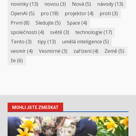
novinky
(13)
novou
(3)
Nová
(5)
návody
(13)
OpenAI
(5)
pro
(18)
projektor
(4)
proti
(3)
První
(8)
Sledujte
(5)
Space
(4)
společnosti
(4)
světě
(3)
technologie
(17)
Tento
(3)
tipy
(13)
umělá inteligence
(5)
vesmír
(4)
Vesmírné
(3)
zařízení
(4)
Země
(5)
že
(6)
MOHLI JSTE ZMEŠKAT