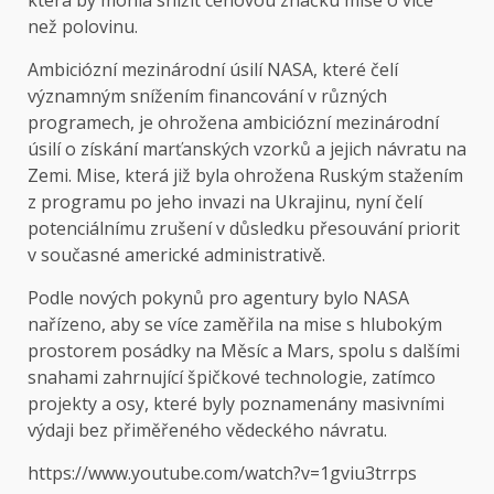
která by mohla snížit cenovou značku mise o více
než polovinu.
Ambiciózní mezinárodní úsilí NASA, které čelí
významným snížením financování v různých
programech, je ohrožena ambiciózní mezinárodní
úsilí o získání marťanských vzorků a jejich návratu na
Zemi. Mise, která již byla ohrožena Ruským stažením
z programu po jeho invazi na Ukrajinu, nyní čelí
potenciálnímu zrušení v důsledku přesouvání priorit
v současné americké administrativě.
Podle nových pokynů pro agentury bylo NASA
nařízeno, aby se více zaměřila na mise s hlubokým
prostorem posádky na Měsíc a Mars, spolu s dalšími
snahami zahrnující špičkové technologie, zatímco
projekty a osy, které byly poznamenány masivními
výdaji bez přiměřeného vědeckého návratu.
https://www.youtube.com/watch?v=1gviu3trrps