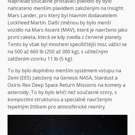
Například současné přistávací plavidlo by bylo
nahrazeno menším plavidlem založeným na Insight
Mars Lander, pro který byl hlavním dodavatelem
Lockheed Martin. Další změnou by bylo menší
vozidlo na Mars Ascent (MAV), které je navrženo jako
první raketa, která se kdy zvedla z červené planety.
Tento by však byl mnohem specifičtější misí, vážící se
na 500 až 660 lb (250 až 300 kg), s užitečným
zatížením vzorku 11 lb (5 kg).
To by bylo doplněno menším systémem vstupu na
Zemi (EES) založený na Genesis NASA, Stardust a
Osiris-Rex Deep Space Return Missions na komety a
asteroidy. To by bylo lehčí než současné vzory, s
kompozitní strukturou a speciálně navrženým
tepelným štítkem pro atmosférické reentry.