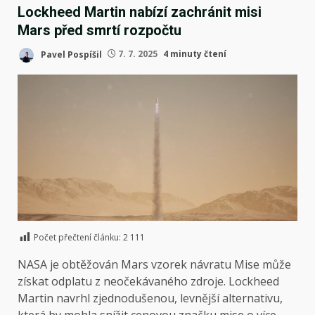
Lockheed Martin nabízí zachránit misi
Mars před smrtí rozpočtu
Pavel Pospíšil
7. 7. 2025
4 minuty čtení
Počet přečtení článku:
2 111
NASA je obtěžován
Mars vzorek návratu
Mise může
získat odplatu z neočekávaného zdroje. Lockheed
Martin navrhl zjednodušenou, levnější alternativu,