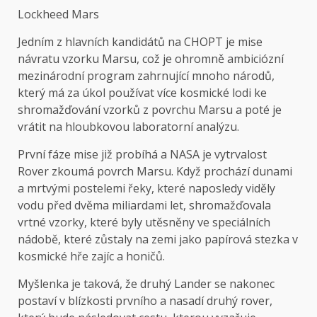
Lockheed Mars
Jedním z hlavních kandidátů na CHOPT je mise
návratu vzorku Marsu, což je ohromně ambiciózní
mezinárodní program zahrnující mnoho národů,
který má za úkol používat více kosmické lodi ke
shromažďování vzorků z povrchu Marsu a poté je
vrátit na hloubkovou laboratorní analýzu.
První fáze mise již probíhá a NASA je vytrvalost
Rover zkoumá povrch Marsu. Když prochází dunami
a mrtvými postelemi řeky, které naposledy viděly
vodu před dvěma miliardami let, shromažďovala
vrtné vzorky, které byly utěsněny ve speciálních
nádobě, které zůstaly na zemi jako papírová stezka v
kosmické hře zajíc a honičů.
Myšlenka je taková, že druhý Lander se nakonec
postaví v blízkosti prvního a nasadí druhý rover,