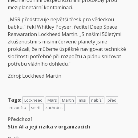
mezinárodními bezpečnostními protokoly proti
meziplanetární kontaminaci.
„MSR představuje největší třesk pro vědeckou
babku,“ řekl Whitley Poyser, ředitel Deep Space
Reawaration Lockheed Martin. „S našimi 50letými
zkušenostmi s misími červené planety jsme
prokázali, že můžeme úspěšně navigovat technické
složitosti potřebné při rozpočtu a plánu snižovat
potřebu vládního dohledu.“
Zdroj:
Lockheed Martin
Tags:
Lockheed
Mars
Martin
misi
nabízí
před
rozpočtu
smrtí
zachránit
Předchozí
Stín AI a její rizika v organizacích