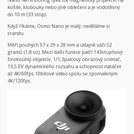
Nano. 4K-shooting tyke lze magneticky připevnit na
košile, klobouky nebo jiné oblečení a je vodotěsný
do 10 m (33 stop).
Když říkáme,
Osmo Nano
je malý, neděláme si
srandu.
Měří pouhých 57 x 29 x 28 mm a údajně váží 52
gramů (1,8 oz). Mezi další funkce patří 143stupňový
širokoúhlý objektiv, 1/1,3palcový obrazový snímač,
13,5 EV dynamického rozsahu a schopnost natáčet
až 4K/60fps 10bitové video spolu se zpomaleným
4K/120fps.