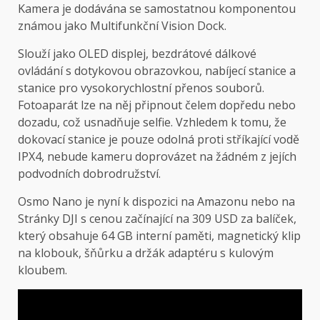
Kamera je dodávána se samostatnou komponentou
známou jako Multifunkční Vision Dock.
Slouží jako OLED displej, bezdrátové dálkové
ovládání s dotykovou obrazovkou, nabíjecí stanice a
stanice pro vysokorychlostní přenos souborů.
Fotoaparát lze na něj připnout čelem dopředu nebo
dozadu, což usnadňuje selfie. Vzhledem k tomu, že
dokovací stanice je pouze odolná proti stříkající vodě
IPX4, nebude kameru doprovázet na žádném z jejích
podvodních dobrodružství.
Osmo Nano je
nyní k dispozici na Amazonu
nebo na
Stránky DJI
s cenou začínající na 309 USD za balíček,
který obsahuje 64 GB interní paměti, magnetický klip
na klobouk, šňůrku a držák adaptéru s kulovým
kloubem.