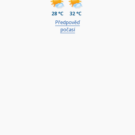
28 °C
32 °C
Předpověď
počasí