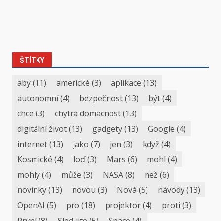
ŠTÍTKY
aby
(11)
americké
(3)
aplikace
(13)
autonomní
(4)
bezpečnost
(13)
být
(4)
chce
(3)
chytrá domácnost
(13)
digitální život
(13)
gadgety
(13)
Google
(4)
internet
(13)
jako
(7)
jen
(3)
když
(4)
Kosmické
(4)
loď
(3)
Mars
(6)
mohl
(4)
mohly
(4)
může
(3)
NASA
(8)
než
(6)
novinky
(13)
novou
(3)
Nová
(5)
návody
(13)
OpenAI
(5)
pro
(18)
projektor
(4)
proti
(3)
První
(8)
Sledujte
(5)
Space
(4)