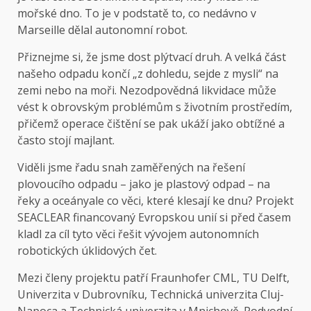
mořské dno. To je v podstatě to, co nedávno v
Marseille dělal autonomní robot.
Přiznejme si, že jsme dost plýtvací druh. A velká část
našeho odpadu končí „z dohledu, sejde z mysli“ na
zemi nebo na moři. Nezodpovědná likvidace může
vést k obrovským problémům s životním prostředím,
přičemž operace čištění se pak ukáží jako obtížné a
často stojí majlant.
Viděli jsme řadu snah zaměřených na řešení
plovoucího odpadu – jako je plastový odpad – na
řeky
a
oceány
ale co věci, které klesají ke dnu? Projekt
SEACLEAR financovaný Evropskou unií si před časem
kladl za cíl tyto věci řešit vývojem autonomních
robotických úklidových čet.
Mezi členy projektu patří Fraunhofer CML, TU Delft,
Univerzita v Dubrovníku, Technická univerzita Cluj-