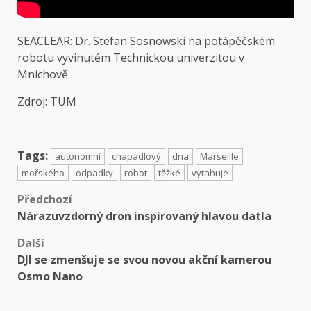
SEACLEAR: Dr. Stefan Sosnowski na potápěčském
robotu vyvinutém Technickou univerzitou v
Mnichově
Zdroj:
TUM
Tags:
autonomní
chapadlový
dna
Marseille
mořského
odpadky
robot
těžké
vytahuje
Předchozí
Nárazuvzdorný dron inspirovaný hlavou datla
Další
DJI se zmenšuje se svou novou akční kamerou
Osmo Nano