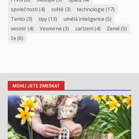
společnosti
(4)
světě
(3)
technologie
(17)
Tento
(3)
tipy
(13)
umělá inteligence
(5)
vesmír
(4)
Vesmírné
(3)
zařízení
(4)
Země
(5)
že
(6)
MOHLI JSTE ZMEŠKAT