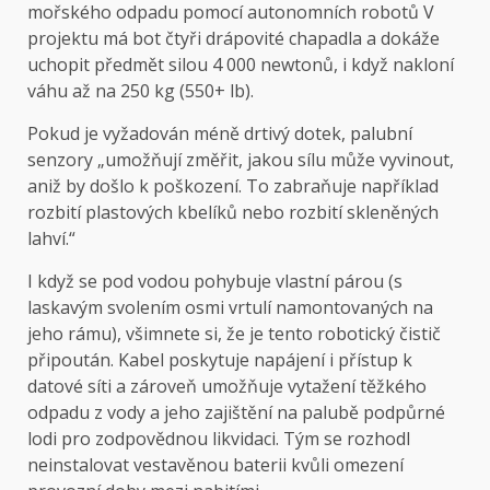
mořského odpadu pomocí autonomních robotů
V
projektu má bot čtyři drápovité chapadla a dokáže
uchopit předmět silou 4 000 newtonů, i když nakloní
váhu až na 250 kg (550+ lb).
Pokud je vyžadován méně drtivý dotek, palubní
senzory „umožňují změřit, jakou sílu může vyvinout,
aniž by došlo k poškození. To zabraňuje například
rozbití plastových kbelíků nebo rozbití skleněných
lahví.“
I když se pod vodou pohybuje vlastní párou (s
laskavým svolením osmi vrtulí namontovaných na
jeho rámu), všimnete si, že je tento robotický čistič
připoután. Kabel poskytuje napájení i přístup k
datové síti a zároveň umožňuje vytažení těžkého
odpadu z vody a jeho zajištění na palubě podpůrné
lodi pro zodpovědnou likvidaci. Tým se rozhodl
neinstalovat vestavěnou baterii kvůli omezení