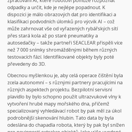
zpracování AI, které robotovi pomůže rozpoznat
odpadky a určit, kde je nejlépe popadnout. K
dispozici je málo obrazových dat pro identifikaci a
klasifikaci podvodních úlomků pro výcvik AI – což
může zahrnovat vše od vyřazených rybářských sítí
přes stará kola až po staré pneumatiky a
autosedačky – takže partneři SEACLEAR přispěli více
než 7 000 snímky shromážděnými během různých
testovacích fází. Identifikované objekty byly poté
převedeny do 3D.
Obecnou myšlenkou je, aby celá operace čištění byla
zcela autonomní – s různými partnery pracujícími na
různých aspektech projektu. Bezpilotní servisní
plavidlo by bylo schopno použít ultrazvukové vlny k
vytvoření hrubé mapy mořského dna, přičemž
specializovaný vyhledávací robot by pak měl za úkol
podrobnější skenování hlubin. Tato data by byla
odeslána do chapadla robota, který by pak byl snížen
pro povinnosti extrakce objektů. Jako výše uvedené