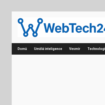
Domů
Umělá inteligence
Vesmír
Technolog