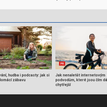
PR
ní, hudba i podcasty: jak si
Jak nenaletět internetovým
 domácí zábavu
podvodům, které jsou čím dá
chytřejší