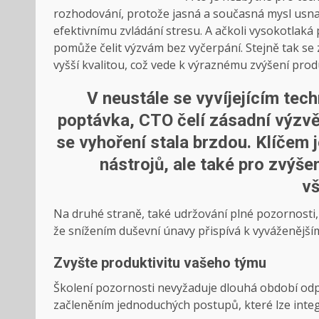
rozhodování, protože jasná a současná mysl usnad
efektivnímu zvládání stresu. A ačkoli vysokotlaká
pomůže čelit výzvám bez vyčerpání. Stejně tak se
vyšší kvalitou, což vede k výraznému zvýšení produ
V neustále se vyvíjejícím tec
poptávka, CTO čelí zásadní výzvě:
se vyhoření stala brzdou. Klíčem 
nástrojů, ale také pro zvýše
vš
Na druhé straně, také udržování plné pozornosti,
že snížením duševní únavy přispívá k vyváženějším
Zvyšte produktivitu vašeho týmu
Školení pozornosti nevyžaduje dlouhá období odp
začleněním jednoduchých postupů, které lze inte