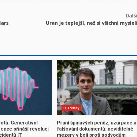
Dalš
Mars
Uran je teplejší, než si všichni myslel
IT Trendy
otů: Generativní
Praní špinavých peněz, uzurpace a
gence přináší revoluci
falšování dokumentů: neviditelné
cidentů IT
mezery v boji proti podvodům