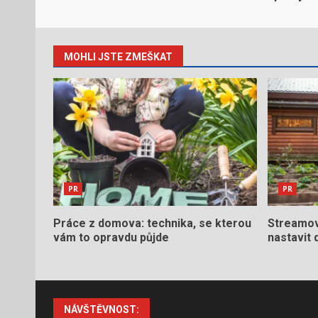
MOHLI JSTE ZMEŠKAT
PR
PR
Práce z domova: technika, se kterou
Streamová
vám to opravdu půjde
nastavit
NÁVŠTĚVNOST: