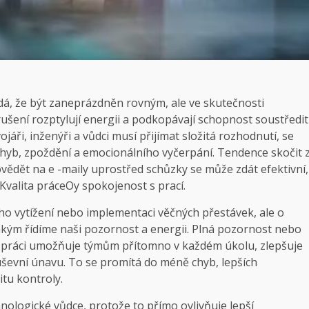
á, že být zaneprázdněn rovným, ale ve skutečnosti
rušení rozptylují energii a podkopávají schopnost soustředit
ojáři, inženýři a vůdci musí přijímat složitá rozhodnutí, se
chyb, zpoždění a emocionálního vyčerpání. Tendence skočit 
ědět na e -maily uprostřed schůzky se může zdát efektivní,
Kvalita práce
Oy spokojenost s prací.
ho vytížení nebo implementaci věčných přestávek, ale o
akým řídíme naši pozornost a energii. Plná pozornost nebo
 práci umožňuje týmům přítomno v každém úkolu, zlepšuje
duševní únavu. To se promítá do méně chyb, lepších
itu kontroly.
hnologické vůdce, protože to přímo ovlivňuje lepší