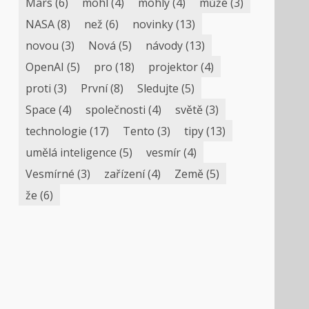
Mars
(6)
mohl
(4)
mohly
(4)
může
(3)
NASA
(8)
než
(6)
novinky
(13)
novou
(3)
Nová
(5)
návody
(13)
OpenAI
(5)
pro
(18)
projektor
(4)
proti
(3)
První
(8)
Sledujte
(5)
Space
(4)
společnosti
(4)
světě
(3)
technologie
(17)
Tento
(3)
tipy
(13)
umělá inteligence
(5)
vesmír
(4)
Vesmírné
(3)
zařízení
(4)
Země
(5)
že
(6)