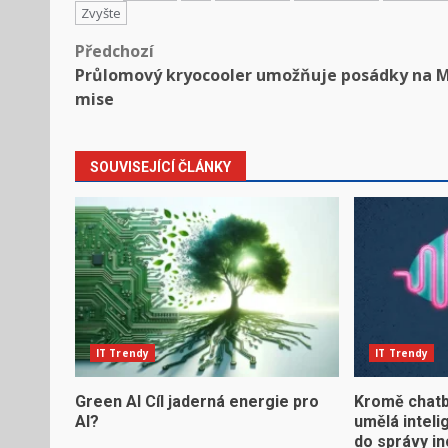
Zvyšte
Předchozí
Průlomový kryocooler umožňuje posádky na 
mise
SOUVISEJÍCÍ ČLÁNKY
IT Trendy
IT Trendy
Green AI Cíl jaderná energie pro
Kromě chatb
AI?
umělá inteli
do správy in