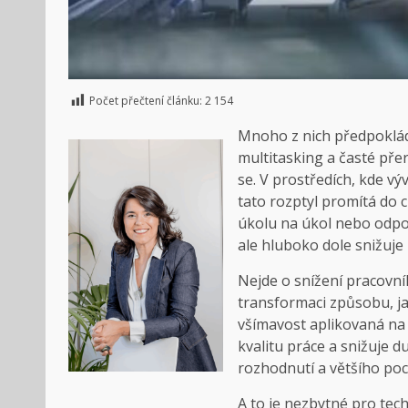
Počet přečtení článku:
2 154
Mnoho z nich předpoklád
multitasking a časté pře
se. V prostředích, kde výv
tato rozptyl promítá do 
úkolu na úkol nebo odpov
ale hluboko dole snižuje
Nejde o snížení pracovní
transformaci způsobu, j
všímavost aplikovaná na
kvalitu práce a snižuje 
rozhodnutí a většího poc
A to je nezbytné pro tec