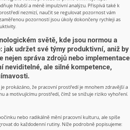
ňuje hlubší a méně impulzivní analýzu. Přispívá také k
 prostředí nezmizí, naučit se regulovat pozornost vám
 zaměřenou pozorností jsou úkoly dokončeny rychleji as
ktivity.
hnologickém světě, kde jsou normou a
 jak udržet své týmy produktivní, aniž by
je nejen správa zdrojů nebo implementace
ní neviditelné, ale silné kompetence,
ímavosti.
 je prokázáno, že pracovní prostředí je mnohem zdravější a
u a motivujícímu prostředí, čímž se snižuje riziko vyhoření.
očinku nebo radikálně mění pracovní kulturu, ale spíše
grovat do každodenní rutiny. Níže podrobně popisujeme: