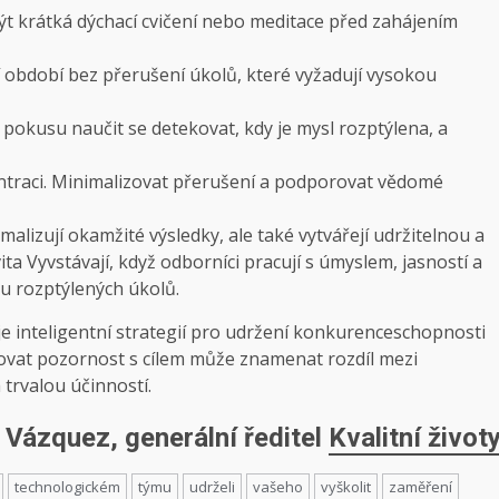
ýt krátká dýchací cvičení nebo meditace před zahájením
 období bez přerušení úkolů, které vyžadují vysokou
 pokusu naučit se detekovat, kdy je mysl rozptýlena, a
ntraci. Minimalizovat přerušení a podporovat vědomé
alizují okamžité výsledky, ale také vytvářejí udržitelnou a
ita
Vyvstávají, když odborníci pracují s úmyslem, jasností a
lu rozptýlených úkolů.
je inteligentní strategií pro udržení konkurenceschopnosti
ovat pozornost s cílem může znamenat rozdíl mezi
trvalou účinností.
Vázquez, generální ředitel
Kvalitní život
technologickém
týmu
udrželi
vašeho
vyškolit
zaměření