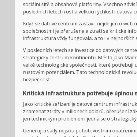
sociální sítě
a obsahové platformy. Všechno závisí n
posledních letech rostla velkou rychlostí: datová c
Když se datové centrum zastaví, nejde jen o web 
společnostmi je přerušena a ztratí se kritické info
infrastruktura vždy fungovala, a to i v nejhorších s
V posledních letech se investice do datových cente
strategický centrum kontinentu. Města jako Madri
velké technologické společnosti, které potřebují 
růstovým potenciálem. Tato technologická revoluce
bezpečnost.
Kritická infrastruktura potřebuje úplnou 
Jako kritické zařízení je datové centrum infrastr
znamenat ztráty v milionech dolarů, přerušení zák
jen technickým problémem: jedná se o strategický
Generující sady nejsou pohotovostním opatřením: