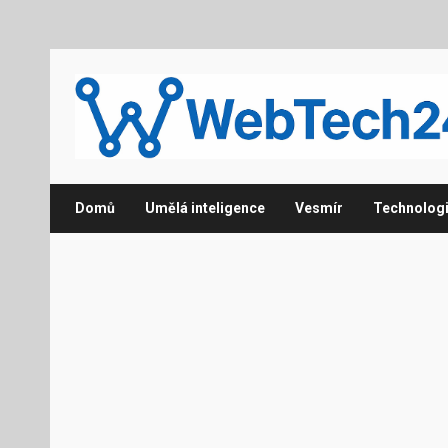
Domů
Umělá inteligence
Vesmír
Technolog