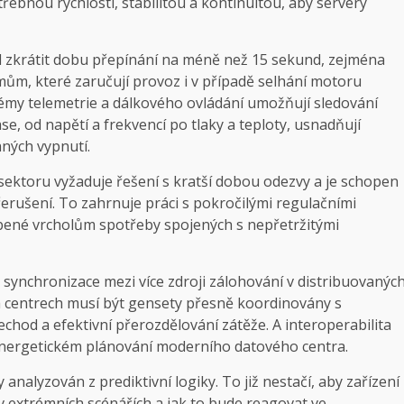
otřebnou rychlostí, stabilitou a kontinuitou, aby servery
l zkrátit dobu přepínání na méně než 15 sekund, zejména
ům, které zaručují provoz i v případě selhání motoru
émy telemetrie a dálkového ovládání umožňují sledování
, od napětí a frekvencí po tlaky a teploty, usnadňují
aných vypnutí.
sektoru vyžaduje řešení s kratší dobou odezvy a je schopen
erušení. To zahrnuje práci s pokročilými regulačními
bené vrcholům spotřeby spojených s nepřetržitými
e synchronizace mezi více zdroji zálohování v distribuovanýc
ch centrech musí být gensety přesně koordinovány s
přechod a efektivní přerozdělování zátěže. A
interoperabilita
energetickém plánování moderního datového centra.
analyzován z prediktivní logiky. To již nestačí, aby zařízení
v extrémních scénářích a jak to bude reagovat ve