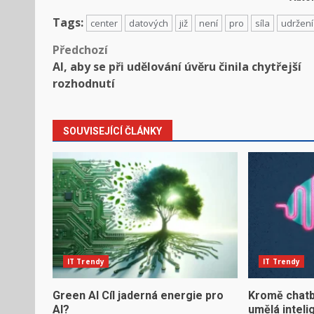
Tags:
center
datových
již
není
pro
síla
udržení
Předchozí
AI, aby se při udělování úvěru činila chytřejší
rozhodnutí
SOUVISEJÍCÍ ČLÁNKY
IT Trendy
IT Trendy
Green AI Cíl jaderná energie pro
Kromě chatb
AI?
umělá inteli