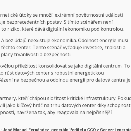
bernetické útoky se množí, extrémní povětrnostní události
huje bezprecedentních postav. S tímto scénářem není
 to riziko, které dává digitální ekonomiku pod kontrolou.
ta; A bez údajů neexistuje ekonomika. Odolnost energie musí
 těchto center. Tento scénář vyžaduje investice, znalosti a
plány trvanlivosti a bezpečnosti.
ělou příležitost konsolidovat se jako digitální centrum. To
 růst datových center s robustní energetickou
Sázení na bezpečnou a odolnou energii pro datová centra je
artnery, kteří chápou složitost kritické infrastruktury. Poku
ili jako klíčový hráč na trhu datových center díky schopnost
pnosti, navržená tak, aby reagovala na nejpřísnější
: José Manuel Fernández, generální ředitel a CCO z
Genezní energi