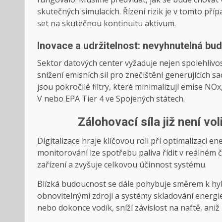
skutečných simulacích. Řízení rizik je v tomto p
set na skutečnou kontinuitu aktivum.
Inovace a udržitelnost: nevyhnutelná bu
Sektor datových center vyžaduje nejen spolehlivost
snížení emisních sil pro znečištění generujících 
jsou pokročilé filtry, které minimalizují emise NOx
V nebo EPA Tier 4 ve Spojených státech.
Zálohovací síla již není vo
Digitalizace hraje klíčovou roli při optimalizaci 
monitorování lze spotřebu paliva řídit v reálném 
zařízení a zvyšuje celkovou účinnost systému.
Blízká budoucnost se dále pohybuje směrem k hyb
obnovitelnými zdroji a systémy skladování energie.
nebo dokonce vodík, sníží závislost na naftě, an