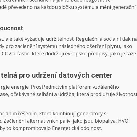
řípadě převedeno na každou složku systému a mění generační
doucnost
, ale také vyžaduje udržitelnost. Regulační a sociální tlak n
sady pro začlenění systémů následného ošetření plynu, jako
, CO2 a částic, které dodržují evropské předpisy, jako je fáze
litelná pro udržení datových center
energie energie. Prostřednictvím platforem vzdáleného
čase, očekávané selhání a údržba, která prodlužuje životnos
ridním řešením, která kombinují generátory s
 Začlenění alternativních paliv, jako jsou biopaliva, HVO
iž by to kompromitovalo
Energetická odolnost
.