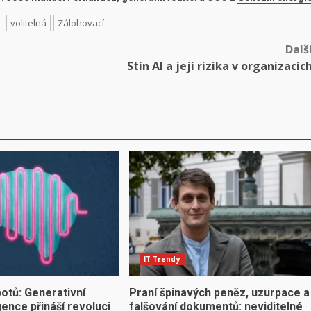
volitelná
Zálohovací
Dalš
Stín AI a její rizika v organizacíc
IT Trendy
otů: Generativní
Praní špinavých peněz, uzurpace a
gence přináší revoluci
falšování dokumentů: neviditelné