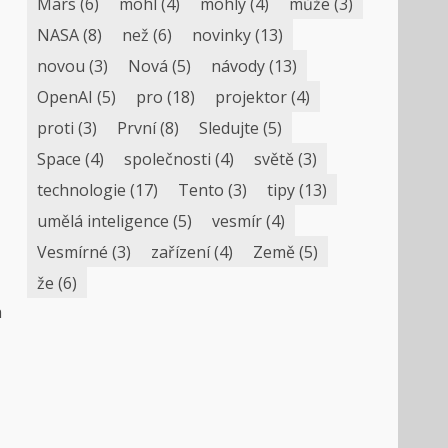
Mars
(6)
mohl
(4)
mohly
(4)
může
(3)
NASA
(8)
než
(6)
novinky
(13)
novou
(3)
Nová
(5)
návody
(13)
OpenAI
(5)
pro
(18)
projektor
(4)
proti
(3)
První
(8)
Sledujte
(5)
Space
(4)
společnosti
(4)
světě
(3)
technologie
(17)
Tento
(3)
tipy
(13)
umělá inteligence
(5)
vesmír
(4)
Vesmírné
(3)
zařízení
(4)
Země
(5)
že
(6)
h