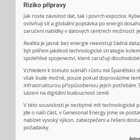
Riziko přípravy
Jak roste závislost dat, tak i povrch expozice. Ky
ovlivňují síť a globální poptávka po energii dosa
zaručení nabídky v datových centrech možností: je
Realita je jasná: bez energie neexistují žádná da
být pilířem jakékoli technologické strategie kolem
spolehlivé spojenectví, které zaručují dlouhodobé 
Vzhledem k tomuto scénáři růstu má Španělsko skv
však bude možné, pouze pokud doprovázíme tento
infrastrukturou přizpůsobenou jejich potřebám. 
sázení na digitální budoucnost země.
V této souvislosti je nezbytné mít technologické p
jde o naši část, v Genesonal Energy jsme se postav
nabízet vysoký výkon, zabezpečení a řešení dostu
požadavky.
Autor