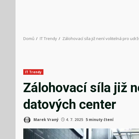
Domů
IT Trendy
Zálohovací síla již není volitelná pro ud
IT Trendy
Zálohovací síla již n
datových center
Marek Vraný
4. 7. 2025
5 minuty čtení