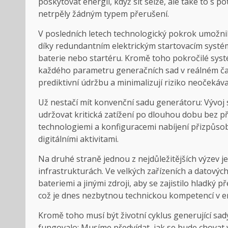
poskytovat energii, když síť selže, ale také to s p
netrpěly žádným typem přerušení.
V posledních letech technologický pokrok umožni
díky redundantním elektrickým startovacím systém
baterie nebo startéru. Kromě toho pokročilé syst
každého parametru generačních sad v reálném čase
prediktivní údržbu a minimalizují riziko neočekáv
Už nestačí mít konvenční sadu generátoru: Vývoj 
udržovat kritická zatížení po dlouhou dobu bez př
technologiemi a konfiguracemi nabíjení přizpůso
digitálními aktivitami.
Na druhé straně jednou z nejdůležitějších výzev j
infrastrukturách. Ve velkých zařízeních a datový
bateriemi a jinými zdroji, aby se zajistilo hladký 
což je dnes nezbytnou technickou kompetencí v 
Kromě toho musí být životní cyklus generující sady 
fungovalo: Musíme předvídat, jak se bude chovat 