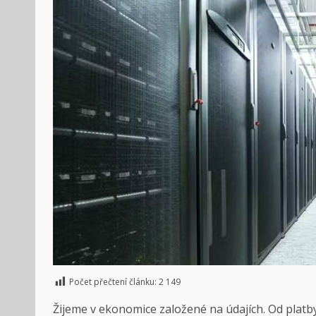
Počet přečtení článku:
2 149
Žijeme v ekonomice založené na údajích. Od platb