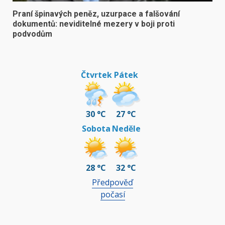
Praní špinavých peněz, uzurpace a falšování
dokumentů: neviditelné mezery v boji proti
podvodům
Čtvrtek
Pátek
30 °C
27 °C
Sobota
Neděle
28 °C
32 °C
Předpověď
počasí