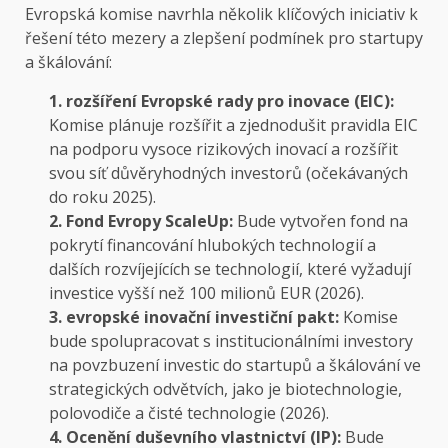
Evropská komise navrhla několik klíčových iniciativ k
řešení této mezery a zlepšení podmínek pro startupy
a škálování:
1. rozšíření Evropské rady pro inovace (EIC):
Komise plánuje rozšířit a zjednodušit pravidla EIC
na podporu vysoce rizikových inovací a rozšířit
svou síť důvěryhodných investorů (očekávaných
do roku 2025).
2. Fond Evropy ScaleUp:
Bude vytvořen fond na
pokrytí financování hlubokých technologií a
dalších rozvíjejících se technologií, které vyžadují
investice vyšší než 100 milionů EUR (2026).
3. evropské inovační investiční pakt:
Komise
bude spolupracovat s institucionálními investory
na povzbuzení investic do startupů a škálování ve
strategických odvětvích, jako je biotechnologie,
polovodiče a čisté technologie (2026).
4. Ocenění duševního vlastnictví (IP):
Bude