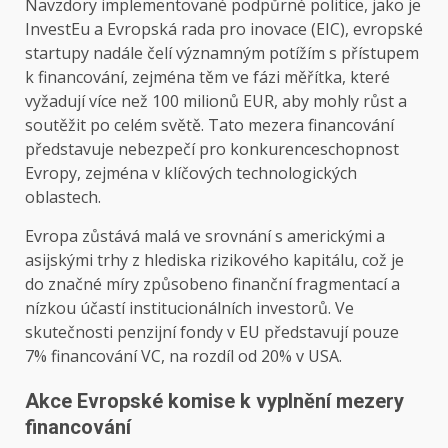
Navzdory implementované podpůrné politice, jako je
InvestEu a Evropská rada pro inovace (EIC), evropské
startupy nadále čelí významným potížím s přístupem
k financování, zejména těm ve fázi měřítka, které
vyžadují více než 100 milionů EUR, aby mohly růst a
soutěžit po celém světě. Tato mezera financování
představuje nebezpečí pro konkurenceschopnost
Evropy, zejména v klíčových technologických
oblastech.
Evropa zůstává malá ve srovnání s americkými a
asijskými trhy z hlediska rizikového kapitálu, což je
do značné míry způsobeno finanční fragmentací a
nízkou účastí institucionálních investorů. Ve
skutečnosti penzijní fondy v EU představují pouze
7% financování VC, na rozdíl od 20% v USA.
Akce Evropské komise k vyplnění mezery
financování