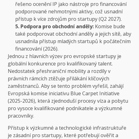
řešeno ocenění IP jako nástroje pro financování
podporované nehmotnými aktivy, což usnadní
přístup k více zdrojům pro startupy (Q2 2027).
5. Podpora pro obchodní anděly:
Komise bude
také podporovat obchodní anděly a jejich sítě, aby
usnadnila přístup mladých startupů k počátečním
financování (2026).
Jednou z hlavních výzev pro evropské startupy je
globální konkurence pro kvalifikovaný talent.
Nedostatek přeshraniční mobility a rozdíly v
právních rámcích ztěžuje přilákání klíčových
zaměstnanců. Aby se tento problém vyřešil, zahájí
Evropská komise iniciativu Blue Carpet Initiative
(2025-2026), která zjednoduší procesy víza a pobytu
pro vysoce kvalifikované podnikatele a výzkumné
pracovníky.
Přístup k výzkumné a technologické infrastruktuře
je zásadní pro startupy, které potřebují ověřit a