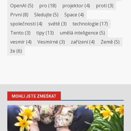
OpenAI
(5)
pro
(18)
projektor
(4)
proti
(3)
První
(8)
Sledujte
(5)
Space
(4)
společnosti
(4)
světě
(3)
technologie
(17)
Tento
(3)
tipy
(13)
umělá inteligence
(5)
vesmír
(4)
Vesmírné
(3)
zařízení
(4)
Země
(5)
že
(6)
MOHLI JSTE ZMEŠKAT