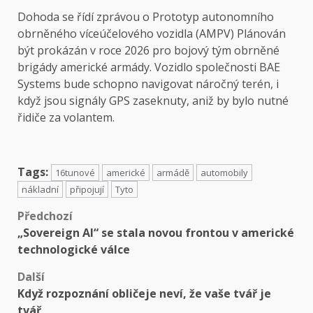
Dohoda se řídí zprávou o
Prototyp autonomního
obrněného víceúčelového vozidla (AMPV)
Plánován
být prokázán v roce 2026 pro bojový tým obrněné
brigády americké armády. Vozidlo společnosti BAE
Systems bude schopno navigovat náročný terén, i
když jsou signály GPS zaseknuty, aniž by bylo nutné
řidiče za volantem.
Tags:
16tunové
americké
armádě
automobily
nákladní
připojují
Tyto
Předchozí
„Sovereign AI“ se stala novou frontou v americké
technologické válce
Další
Když rozpoznání obličeje neví, že vaše tvář je
tvář