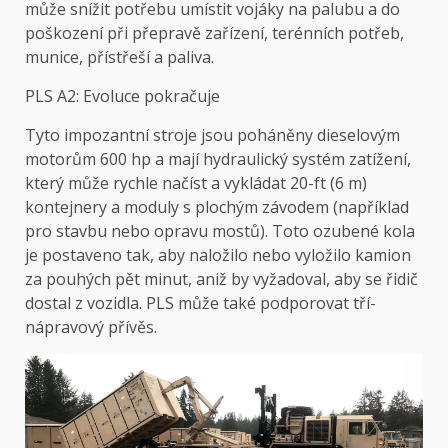
může snížit potřebu umístit vojáky na palubu a do
poškození při přepravě zařízení, terénních potřeb,
munice, přístřeší a paliva.
PLS A2: Evoluce pokračuje
Tyto impozantní stroje jsou poháněny dieselovým
motorům 600 hp a mají hydraulický systém zatížení,
který může rychle načíst a vykládat 20-ft (6 m)
kontejnery a moduly s plochým závodem (například
pro stavbu nebo opravu mostů). Toto ozubené kola
je postaveno tak, aby naložilo nebo vyložilo kamion
za pouhých pět minut, aniž by vyžadoval, aby se řidič
dostal z vozidla. PLS může také podporovat tří-
nápravový přívěs.