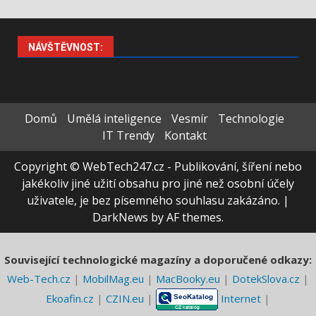
NÁVŠTĚVNOST:
Domů
Umělá inteligence
Vesmír
Technologie
IT Trendy
Kontakt
Copyright © WebTech247.cz - Publikování, šíření nebo
jakékoliv jiné užití obsahu pro jiné než osobní účely
uživatele, je bez písemného souhlasu zakázáno.
|
DarkNews
by AF themes.
Související technologické magazíny a doporučené odkazy:
Web-Tech.cz
|
MobilMag.eu
|
MacBooky.eu
|
DotekSlova.cz
|
Ekoafin.cz
|
CZIN.eu
|
Internet
|