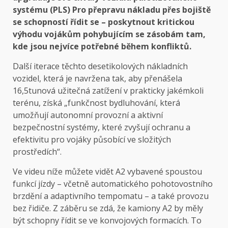
systému (PLS)
Pro přepravu nákladu přes bojiště
se schopností řídit se – poskytnout kritickou
výhodu vojákům pohybujícím se zásobám tam,
kde jsou nejvíce potřebné během konfliktů.
Další iterace těchto desetikolových nákladních
vozidel, která je navržena tak, aby přenášela
16,5tunová užitečná zatížení v prakticky jakémkoli
terénu, získá „funkčnost bydluhování, která
umožňují autonomní provozní a aktivní
bezpečnostní systémy, které zvyšují ochranu a
efektivitu pro vojáky působící ve složitých
prostředích“.
Ve videu níže můžete vidět A2 vybavené spoustou
funkcí jízdy – včetně automatického pohotovostního
brzdění a adaptivního tempomatu – a také provozu
bez řidiče. Z záběru se zdá, že kamiony A2 by měly
být schopny řídit se ve konvojových formacích. To