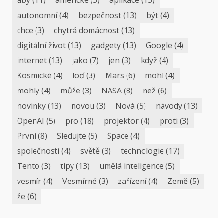
aby
(11)
americké
(3)
aplikace
(13)
autonomní
(4)
bezpečnost
(13)
být
(4)
chce
(3)
chytrá domácnost
(13)
digitální život
(13)
gadgety
(13)
Google
(4)
internet
(13)
jako
(7)
jen
(3)
když
(4)
Kosmické
(4)
loď
(3)
Mars
(6)
mohl
(4)
mohly
(4)
může
(3)
NASA
(8)
než
(6)
novinky
(13)
novou
(3)
Nová
(5)
návody
(13)
OpenAI
(5)
pro
(18)
projektor
(4)
proti
(3)
První
(8)
Sledujte
(5)
Space
(4)
společnosti
(4)
světě
(3)
technologie
(17)
Tento
(3)
tipy
(13)
umělá inteligence
(5)
vesmír
(4)
Vesmírné
(3)
zařízení
(4)
Země
(5)
že
(6)