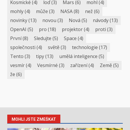
Kosmické
(4)
loď
(3)
Mars
(6)
mohl
(4)
mohly
(4)
může
(3)
NASA
(8)
než
(6)
novinky
(13)
novou
(3)
Nová
(5)
návody
(13)
OpenAI
(5)
pro
(18)
projektor
(4)
proti
(3)
První
(8)
Sledujte
(5)
Space
(4)
společnosti
(4)
světě
(3)
technologie
(17)
Tento
(3)
tipy
(13)
umělá inteligence
(5)
vesmír
(4)
Vesmírné
(3)
zařízení
(4)
Země
(5)
že
(6)
MOHLI JSTE ZMEŠKAT