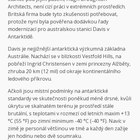
Architects, není cizí práci v extrémních prostředích.
Britská firma bude tyto zkušenosti potřebovat,
protože nyní byla pověřena dodávkou řady
modernizací pro australskou stanici Davis v
Antarktidě.
Davis je nejjižnější antarktická výzkumná základna
Austrálie. Nachází se v blízkosti Vestfold Hills, na
pobřeží Ingrid Christensen v zemi princezny Alžběty,
zhruba 20 km (12 mil) od okraje kontinentálního
ledového příkrovu.
Ačkoli jsou místní podmínky na antarktické
standardy ve skutečnosti poněkud méně drsné, kvůli
úkrytu ve skalnatém terénu je prostředí stále
brutální, s teplotami v rozmezí od letních maxim +13
°C (55 °F) po zimní minimum -40 °C (-40 °F). Navíc v
zimě je personál většinou ve tmě a každý den zažije
jen hodinu nebo dvě soumraku.