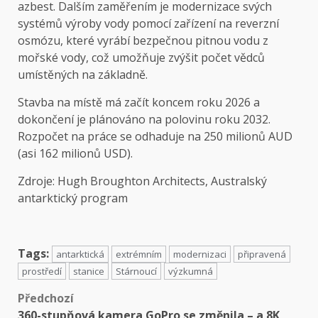
azbest. Dalším zaměřením je modernizace svých
systémů výroby vody pomocí zařízení na reverzní
osmózu, které vyrábí bezpečnou pitnou vodu z
mořské vody, což umožňuje zvýšit počet vědců
umístěných na základně.
Stavba na místě má začít koncem roku 2026 a
dokončení je plánováno na polovinu roku 2032.
Rozpočet na práce se odhaduje na 250 milionů AUD
(asi 162 milionů USD).
Zdroje:
Hugh Broughton Architects
,
Australský
antarktický program
Tags:
antarktická
extrémním
modernizaci
připravená
prostředí
stanice
Stárnoucí
výzkumná
Předchozí
360-stupňová kamera GoPro se změnila – a 8K