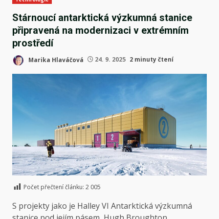
Stárnoucí antarktická výzkumná stanice
připravená na modernizaci v extrémním
prostředí
Marika Hlaváčová
24. 9. 2025
2 minuty čtení
Počet přečtení článku:
2 005
S projekty jako je
Halley VI
Antarktická výzkumná
stanice pod jejím pásem, Hugh Broughton