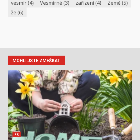
vesmír
(4)
Vesmírné
(3)
zařízení
(4)
Země
(5)
že
(6)
MOHLI JSTE ZMEŠKAT
PR