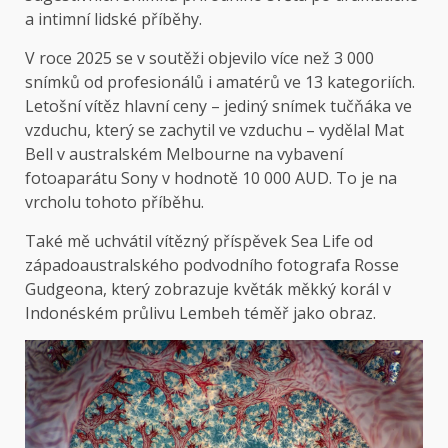
a intimní lidské příběhy.
V roce 2025 se v soutěži objevilo více než 3 000
snímků od profesionálů i amatérů ve 13 kategoriích.
Letošní vítěz hlavní ceny – jediný snímek tučňáka ve
vzduchu, který se zachytil ve vzduchu – vydělal Mat
Bell v australském Melbourne na vybavení
fotoaparátu Sony v hodnotě 10 000 AUD. To je na
vrcholu tohoto příběhu.
Také mě uchvátil vítězný příspěvek Sea Life od
západoaustralského podvodního fotografa Rosse
Gudgeona, který zobrazuje květák měkký korál v
Indonéském průlivu Lembeh téměř jako obraz.