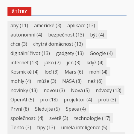
ŠTÍTKY
aby
(11)
americké
(3)
aplikace
(13)
autonomní
(4)
bezpečnost
(13)
být
(4)
chce
(3)
chytrá domácnost
(13)
digitální život
(13)
gadgety
(13)
Google
(4)
internet
(13)
jako
(7)
jen
(3)
když
(4)
Kosmické
(4)
loď
(3)
Mars
(6)
mohl
(4)
mohly
(4)
může
(3)
NASA
(8)
než
(6)
novinky
(13)
novou
(3)
Nová
(5)
návody
(13)
OpenAI
(5)
pro
(18)
projektor
(4)
proti
(3)
První
(8)
Sledujte
(5)
Space
(4)
společnosti
(4)
světě
(3)
technologie
(17)
Tento
(3)
tipy
(13)
umělá inteligence
(5)