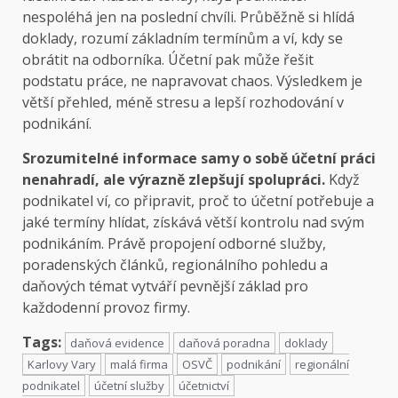
nespoléhá jen na poslední chvíli. Průběžně si hlídá
doklady, rozumí základním termínům a ví, kdy se
obrátit na odborníka. Účetní pak může řešit
podstatu práce, ne napravovat chaos. Výsledkem je
větší přehled, méně stresu a lepší rozhodování v
podnikání.
Srozumitelné informace samy o sobě účetní práci
nenahradí, ale výrazně zlepšují spolupráci.
Když
podnikatel ví, co připravit, proč to účetní potřebuje a
jaké termíny hlídat, získává větší kontrolu nad svým
podnikáním. Právě propojení odborné služby,
poradenských článků, regionálního pohledu a
daňových témat vytváří pevnější základ pro
každodenní provoz firmy.
Tags:
daňová evidence
daňová poradna
doklady
Karlovy Vary
malá firma
OSVČ
podnikání
regionální
podnikatel
účetní služby
účetnictví