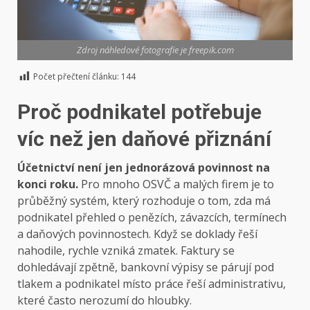
Zdroj náhledové fotografie je freepik.com
Počet přečtení článku:
144
Proč podnikatel potřebuje
víc než jen daňové přiznání
Účetnictví není jen jednorázová povinnost na
konci roku.
Pro mnoho OSVČ a malých firem je to
průběžný systém, který rozhoduje o tom, zda má
podnikatel přehled o penězích, závazcích, termínech
a daňových povinnostech. Když se doklady řeší
nahodile, rychle vzniká zmatek. Faktury se
dohledávají zpětně, bankovní výpisy se párují pod
tlakem a podnikatel místo práce řeší administrativu,
které často nerozumí do hloubky.