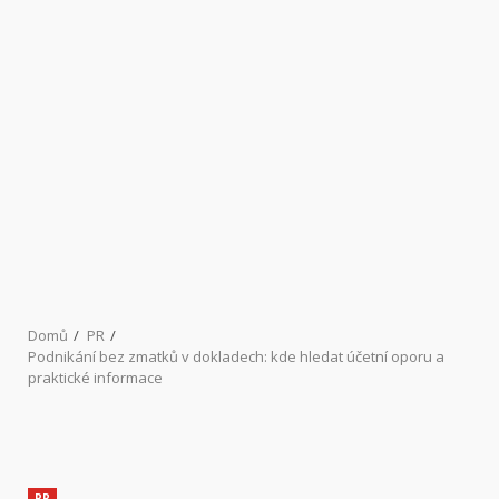
Domů
PR
Podnikání bez zmatků v dokladech: kde hledat účetní oporu a
praktické informace
PR