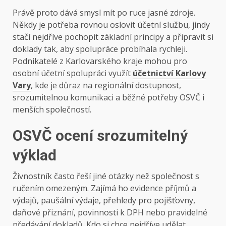
Právě proto dává smysl mít po ruce jasné zdroje.
Někdy je potřeba rovnou oslovit účetní službu, jindy
stačí nejdříve pochopit základní principy a připravit si
doklady tak, aby spolupráce probíhala rychleji.
Podnikatelé z Karlovarského kraje mohou pro
osobní účetní spolupráci využít
účetnictví Karlovy
Vary
, kde je důraz na regionální dostupnost,
srozumitelnou komunikaci a běžné potřeby OSVČ i
menších společností.
OSVČ ocení srozumitelný
výklad
Živnostník často řeší jiné otázky než společnost s
ručením omezeným. Zajímá ho evidence příjmů a
výdajů, paušální výdaje, přehledy pro pojišťovny,
daňové přiznání, povinnosti k DPH nebo pravidelné
předávání dokladů. Kdo si chce nejdříve udělat