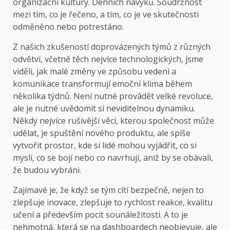
organizační kultury. Denních návyků. Soudržnost
mezi tím, co je řečeno, a tím, co je ve skutečnosti
odměněno nebo potrestáno.
Z našich zkušeností doprovázených týmů z různých
odvětví, včetně těch nejvíce technologických, jsme
viděli, jak malé změny ve způsobu vedení a
komunikace transformují emoční klima během
několika týdnů. Není nutné provádět velké revoluce,
ale je nutné uvědomit si neviditelnou dynamiku.
Někdy nejvíce rušivější věcí, kterou společnost může
udělat, je spuštění nového produktu, ale spíše
vytvořit prostor, kde si lidé mohou vyjádřit, co si
myslí, co se bojí nebo co navrhují, aniž by se obávali,
že budou vybráni.
Zajímavé je, že když se tým cítí bezpečně, nejen to
zlepšuje inovace, zlepšuje to rychlost reakce, kvalitu
učení a především pocit sounáležitosti. A to je
nehmotná, která se na dashboardech neobjevuje, ale