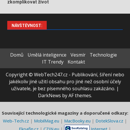
zkomplikovat život
NÁVŠTĚVNOST:
Domů
Umělá inteligence
Vesmír
Technologie
IT Trendy
Kontakt
Copyright © WebTech247.cz - Publikování, šíření nebo
jakékoliv jiné užití obsahu pro jiné než osobní účely
uživatele, je bez písemného souhlasu zakázáno.
|
DarkNews
by AF themes.
Související technologické magazíny a doporučené odkazy:
Web-Tech.cz
|
MobilMag.eu
|
MacBooky.eu
|
DotekSlova.cz
|
Ekoafin.cz
|
CZIN.eu
|
Internet
|