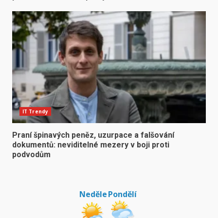
IT Trendy
Praní špinavých peněz, uzurpace a falšování
dokumentů: neviditelné mezery v boji proti
podvodům
Neděle
Pondělí