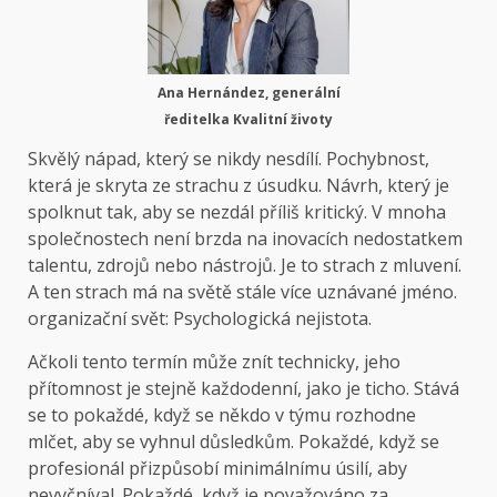
Ana Hernández, generální
ředitelka
Kvalitní životy
Skvělý nápad, který se nikdy nesdílí. Pochybnost,
která je skryta ze strachu z úsudku. Návrh, který je
spolknut tak, aby se nezdál příliš kritický. V mnoha
společnostech není brzda na inovacích nedostatkem
talentu, zdrojů nebo nástrojů. Je to strach z mluvení.
A ten strach má na světě stále více uznávané jméno.
organizační svět
: Psychologická nejistota.
Ačkoli tento termín může znít technicky, jeho
přítomnost je stejně každodenní, jako je ticho. Stává
se to pokaždé, když se někdo v týmu rozhodne
mlčet, aby se vyhnul důsledkům. Pokaždé, když se
profesionál přizpůsobí minimálnímu úsilí, aby
nevyčníval. Pokaždé, když je považováno za