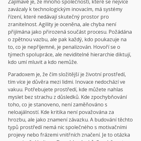
Zajímavé je, že mnoho společností, které se nejvíce
zavázaly k technologickým inovacím, má systémy
řízení, které nedávají skutečný prostor pro
zranitelnost. Agility je oceněna, ale chyba není
přijímána jako přirozená součást procesu. Požádána
o zpětnou vazbu, ale pak každý, kdo poukazuje na
to, co je nepříjemné, je penalizován. Hovoří se o
týmech spolupráce, ale neviditelné hierarchie diktují,
kdo umí mluvit a kdo nemůže.
Paradoxem je, že čím složitější je životní prostředí,
tím více je důvěra mezi lidmi. Inovace nedochází ve
vakuu. Potřebujete prostředí, kde můžete nahlas
myslet bez strachu z důsledků. Kde zpochybňování
toho, co je stanoveno, není zaměňováno s
neloajálností. Kde kritika není považována za
hrozbu, ale jako znamení závazku. A budování těchto
typů prostředí nemá nic společného s motivačními
projevy nebo frázemi vnitřních značení. Je to otázka