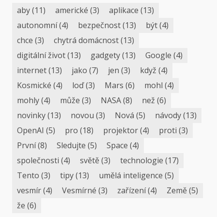
aby
(11)
americké
(3)
aplikace
(13)
autonomní
(4)
bezpečnost
(13)
být
(4)
chce
(3)
chytrá domácnost
(13)
digitální život
(13)
gadgety
(13)
Google
(4)
internet
(13)
jako
(7)
jen
(3)
když
(4)
Kosmické
(4)
loď
(3)
Mars
(6)
mohl
(4)
mohly
(4)
může
(3)
NASA
(8)
než
(6)
novinky
(13)
novou
(3)
Nová
(5)
návody
(13)
OpenAI
(5)
pro
(18)
projektor
(4)
proti
(3)
První
(8)
Sledujte
(5)
Space
(4)
společnosti
(4)
světě
(3)
technologie
(17)
Tento
(3)
tipy
(13)
umělá inteligence
(5)
vesmír
(4)
Vesmírné
(3)
zařízení
(4)
Země
(5)
že
(6)