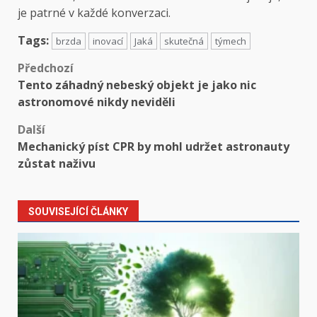
je patrné v každé konverzaci.
Tags:
brzda
inovací
Jaká
skutečná
týmech
Předchozí
Tento záhadný nebeský objekt je jako nic
astronomové nikdy neviděli
Další
Mechanický píst CPR by mohl udržet astronauty
zůstat naživu
SOUVISEJÍCÍ ČLÁNKY