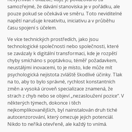
samozřejmé, že dávání stanoviska je v pořádku, ale
pouze pokud se očekává ve směru. Toto neviditelné
napětí narušuje kreativitu, iniciativu a v průběhu
času spojení s účelem.
Ve více technických prostředích, jako jsou
technologické společnosti nebo společnosti, které
se zavázaly k digitální transformaci, kde je rozpětí
chyby smícháno s poptávkou, téměř požadavkem,
neustálými inovacemi, to je místo, kde může mít
psychologická nejistota zvláště škodlivé účinky. Tlak
na to, aby to bylo správné, rychlost konstantních
změn a vysoká úroveň specializace znamená, že
strach z chyb nebo se objeví „nezasloužení pozice“. V
některých týmech, dokonce i těch
nejkomplikovanějších, byl nainstalován druh tiché
autocenzorování, který omezuje jejich potenciál.
Nikdo to neříká otevřeně, ale každý to vnímá.