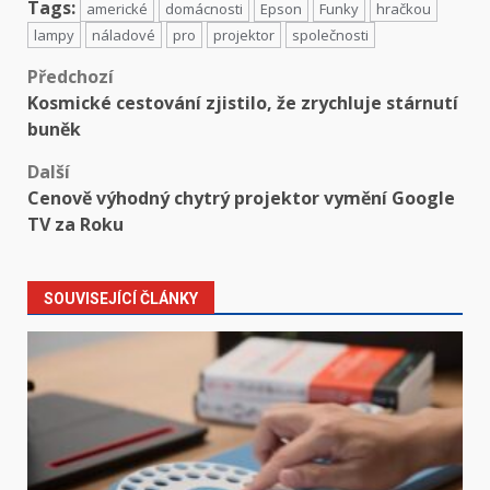
Tags:
americké
domácnosti
Epson
Funky
hračkou
lampy
náladové
pro
projektor
společnosti
Předchozí
Kosmické cestování zjistilo, že zrychluje stárnutí
buněk
Další
Cenově výhodný chytrý projektor vymění Google
TV za Roku
SOUVISEJÍCÍ ČLÁNKY