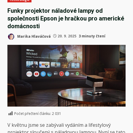
Funky projektor náladové lampy od
společnosti Epson je hračkou pro americké
domácnosti
Marika Hlaváčová
20. 9. 2025
3 minuty čtení
Počet přečtení článku:
2 031
V květnu jsme se zabývali vydáním a
lifestylový
projektor sloučený s náladovou lampou
. Nyní se tato