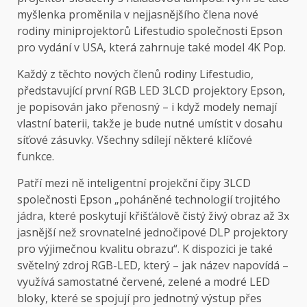
myšlenka proměnila v nejjasnějšího člena nové
rodiny miniprojektorů Lifestudio společnosti Epson
pro vydání v USA, která zahrnuje také model 4K Pop.
Každý z těchto nových členů rodiny Lifestudio,
představující první RGB LED 3LCD projektory Epson,
je popisován jako přenosný – i když modely nemají
vlastní baterii, takže je bude nutné umístit v dosahu
síťové zásuvky. Všechny sdílejí některé klíčové
funkce.
Patří mezi ně inteligentní projekční čipy 3LCD
společnosti Epson „poháněné technologií trojitého
jádra, které poskytují křišťálově čistý živý obraz až 3x
jasnější než srovnatelné jednočipové DLP projektory
pro výjimečnou kvalitu obrazu“. K dispozici je také
světelný zdroj RGB-LED, který – jak název napovídá –
využívá samostatné červené, zelené a modré LED
bloky, které se spojují pro jednotný výstup přes