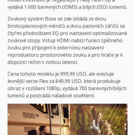
vydává 1 000 barevných (IDMS) a bílých (ISO) lumenů.
Zvukový systém Bose se zde skládá ze dvou
širokopásmových měničů a dvou pasivních zářičů se
čtyřmi předvolbami EQ pro nastavení optimalizované
zvukové stopy. Vstup HDMI nabízí funkci zpětného
zvuku pro připojení k externímu nastavení
reproduktoru prostorového zvuku a pro hráče je k
dispozici režim s nízkou latencí.
Cena tohoto modelu je 999,99 USD, ale existuje
levnější verze Flex za 849,99 USD, která produkuje
obraz v rozlišení 1080p, vydává 700 barevných/bílých
lumenů a postrádá náladové osvětlení.