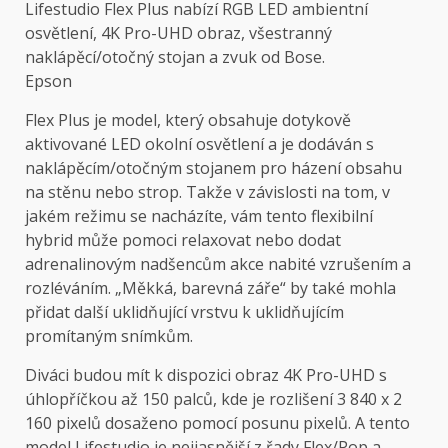
Lifestudio Flex Plus nabízí RGB LED ambientní
osvětlení, 4K Pro-UHD obraz, všestranný
naklápěcí/otočný stojan a zvuk od Bose.
Epson
Flex Plus je model, který obsahuje dotykově
aktivované LED okolní osvětlení a je dodáván s
naklápěcím/otočným stojanem pro házení obsahu
na stěnu nebo strop. Takže v závislosti na tom, v
jakém režimu se nacházíte, vám tento flexibilní
hybrid může pomoci relaxovat nebo dodat
adrenalinovým nadšencům akce nabité vzrušením a
rozléváním. „Měkká, barevná záře“ by také mohla
přidat další uklidňující vrstvu k uklidňujícím
promítaným snímkům.
Diváci budou mít k dispozici obraz 4K Pro-UHD s
úhlopříčkou až 150 palců, kde je rozlišení 3 840 x 2
160 pixelů dosaženo pomocí posunu pixelů. A tento
model Lifestudio je nejjasnější z řady Flex/Pop a