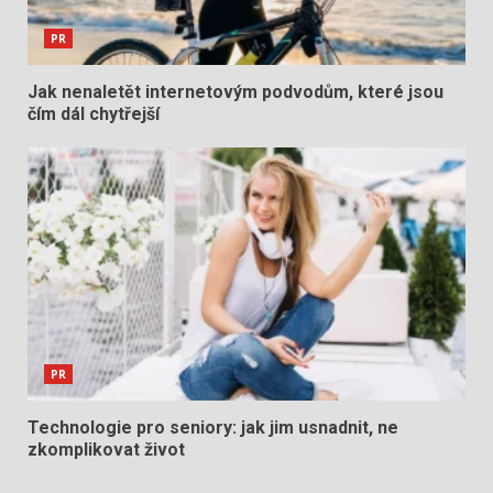
PR
Jak nenaletět internetovým podvodům, které jsou
čím dál chytřejší
PR
Technologie pro seniory: jak jim usnadnit, ne
zkomplikovat život