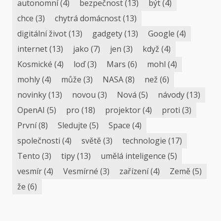
autonomní
(4)
bezpečnost
(13)
být
(4)
chce
(3)
chytrá domácnost
(13)
digitální život
(13)
gadgety
(13)
Google
(4)
internet
(13)
jako
(7)
jen
(3)
když
(4)
Kosmické
(4)
loď
(3)
Mars
(6)
mohl
(4)
mohly
(4)
může
(3)
NASA
(8)
než
(6)
novinky
(13)
novou
(3)
Nová
(5)
návody
(13)
OpenAI
(5)
pro
(18)
projektor
(4)
proti
(3)
První
(8)
Sledujte
(5)
Space
(4)
společnosti
(4)
světě
(3)
technologie
(17)
Tento
(3)
tipy
(13)
umělá inteligence
(5)
vesmír
(4)
Vesmírné
(3)
zařízení
(4)
Země
(5)
že
(6)