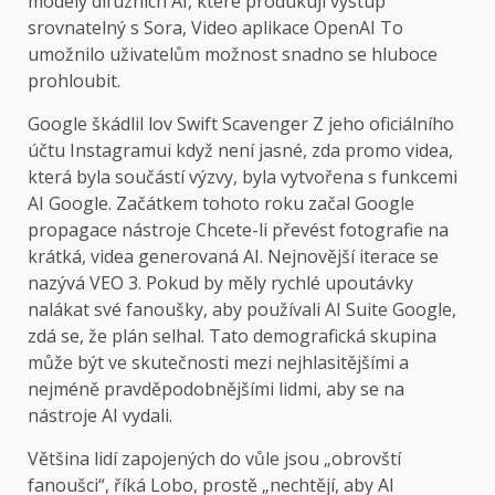
modely difúzních AI, které produkují výstup
srovnatelný s Sora,
Video aplikace OpenAI
To
umožnilo uživatelům možnost snadno se hluboce
prohloubit.
Google škádlil lov Swift Scavenger
Z jeho oficiálního
účtu Instagramu
i když není jasné, zda promo videa,
která byla součástí výzvy, byla vytvořena s funkcemi
AI Google. Začátkem tohoto roku začal Google
propagace nástroje
Chcete-li převést fotografie na
krátká, videa generovaná AI. Nejnovější iterace se
nazývá VEO 3. Pokud by měly rychlé upoutávky
nalákat své fanoušky, aby používali AI Suite Google,
zdá se, že plán selhal. Tato demografická skupina
může být ve skutečnosti mezi nejhlasitějšími a
nejméně pravděpodobnějšími lidmi, aby se na
nástroje AI vydali.
Většina lidí zapojených do vůle jsou „obrovští
fanoušci“, říká Lobo, prostě „nechtějí, aby AI