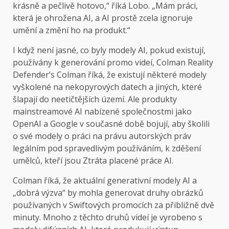
krásně a pečlivě hotovo,“ říká Lobo. „Mám práci,
která je ohrožena AI, a AI prostě zcela ignoruje
umění a změní ho na produkt.“
I když není jasné, co byly modely AI, pokud existují,
používány k generování promo videí, Colman Reality
Defender’s Colman říká, že existují některé modely
vyškolené na nekopyrových datech a jiných, které
šlapají do neetičtějších území. Ale produkty
mainstreamové AI nabízené společnostmi jako
OpenAI
a
Google
v současné době bojují, aby školili
o své modely o práci na právu autorských práv
legálním pod spravedlivým používáním, k zděšení
umělců, kteří jsou
Ztráta placené práce AI
.
Colman říká, že aktuální generativní modely AI a
„dobrá výzva“ by mohla generovat druhy obrázků
používaných v Swiftových promocích za přibližně dvě
minuty. Mnoho z těchto druhů videí je vyrobeno s