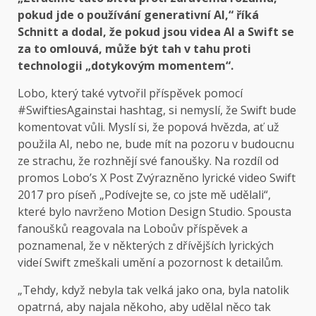
pokud jde o používání generativní AI,“ říká
Schnitt a dodal, že pokud jsou videa AI a Swift se
za to omlouvá, může být tah v tahu proti
technologii „dotykovým momentem“.
Lobo, který také vytvořil příspěvek pomocí
#SwiftiesAgainstai hashtag, si nemyslí, že Swift bude
komentovat vůli. Myslí si, že popová hvězda, ať už
použila AI, nebo ne, bude mít na pozoru v budoucnu
ze strachu, že rozhnějí své fanoušky. Na rozdíl od
promos
Lobo’s X Post
Zvýrazněno lyrické video Swift
2017 pro píseň „Podívejte se, co jste mě udělali“,
které bylo navrženo Motion Design Studio. Spousta
fanoušků reagovala na Loboův příspěvek a
poznamenal, že v některých z dřívějších lyrických
videí Swift zmeškali umění a pozornost k detailům.
„Tehdy, když nebyla tak velká jako ona, byla natolik
opatrná, aby najala někoho, aby udělal něco tak