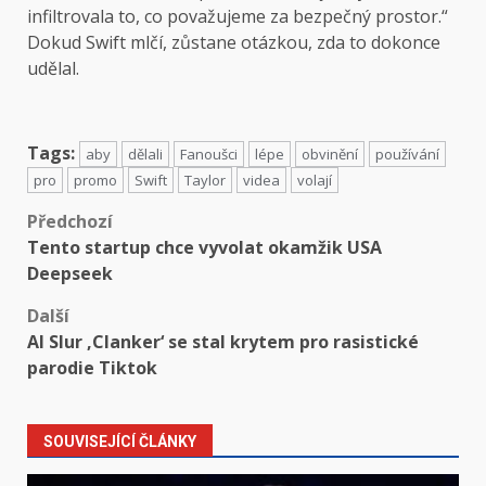
infiltrovala to, co považujeme za bezpečný prostor.“
Dokud Swift mlčí, zůstane otázkou, zda to dokonce
udělal.
Tags:
aby
dělali
Fanoušci
lépe
obvinění
používání
pro
promo
Swift
Taylor
videa
volají
Předchozí
Tento startup chce vyvolat okamžik USA
Deepseek
Další
AI Slur ‚Clanker‘ se stal krytem pro rasistické
parodie Tiktok
SOUVISEJÍCÍ ČLÁNKY