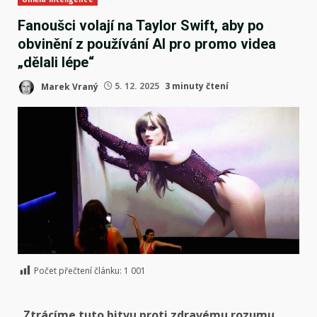
Fanoušci volají na Taylor Swift, aby po
obvinění z používání AI pro promo videa
„dělali lépe“
Marek Vraný
5. 12. 2025
3 minuty čtení
Počet přečtení článku:
1 001
„Ztrácíme tuto bitvu proti zdravému rozumu,