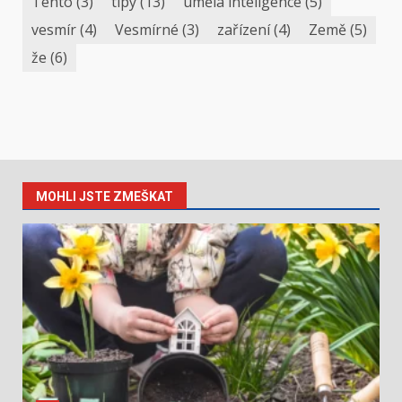
Tento
(3)
tipy
(13)
umělá inteligence
(5)
vesmír
(4)
Vesmírné
(3)
zařízení
(4)
Země
(5)
že
(6)
MOHLI JSTE ZMEŠKAT