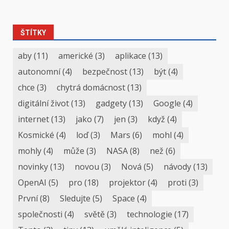
ŠTÍTKY
aby
(11)
americké
(3)
aplikace
(13)
autonomní
(4)
bezpečnost
(13)
být
(4)
chce
(3)
chytrá domácnost
(13)
digitální život
(13)
gadgety
(13)
Google
(4)
internet
(13)
jako
(7)
jen
(3)
když
(4)
Kosmické
(4)
loď
(3)
Mars
(6)
mohl
(4)
mohly
(4)
může
(3)
NASA
(8)
než
(6)
novinky
(13)
novou
(3)
Nová
(5)
návody
(13)
OpenAI
(5)
pro
(18)
projektor
(4)
proti
(3)
První
(8)
Sledujte
(5)
Space
(4)
společnosti
(4)
světě
(3)
technologie
(17)