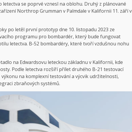
letectva se poprvé vznesl na oblohu. Druhý z plánované
zařízení Northrop Grumman v Palmdale v Kalifornii 11. září v
roky po
letěl první prototyp
dne 10. listopadu 2023 ze
tovacího programu pro bombardér, který bude fungovat
tilu letectva.
B-52
bombardéry, které tvoří vzdušnou nohu
etadlo na Edwardsovu leteckou základnu v Kalifornii, kde
sty. Podle letectva rozšíří přílet druhého B-21 testovací
ýkonu na komplexní testování a výcvik udržitelnosti,
ntegraci zbraňových systémů.