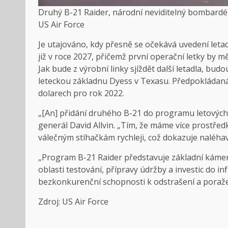
Druhý B-21 Raider, národní neviditelný bombardé
US Air Force
Je utajováno, kdy přesně se očekává uvedení letad
již v roce 2027, přičemž první operační letky by m
Jak bude z výrobní linky sjíždět další letadla, b
leteckou základnu Dyess v Texasu. Předpokládaná
dolarech pro rok 2022.
„[An] přidání druhého B-21 do programu letových t
generál David Allvin. „Tím, že máme více prostře
válečným stíhačkám rychleji, což dokazuje naléhav
„Program B-21 Raider představuje základní kámen 
oblasti testování, přípravy údržby a investic do i
bezkonkurenční schopnosti k odstrašení a poraže
Zdroj:
US Air Force