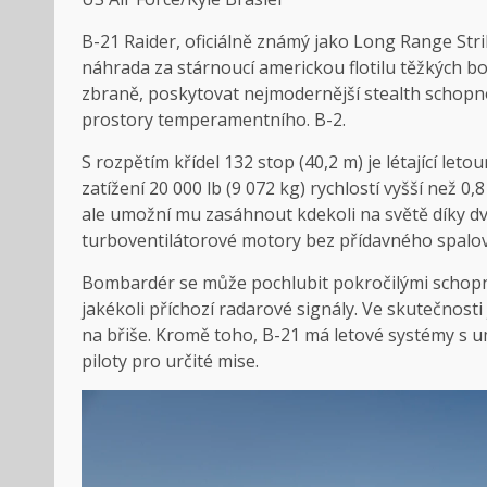
B-21 Raider, oficiálně známý jako Long Range Str
náhrada za stárnoucí americkou flotilu těžkých b
zbraně, poskytovat nejmodernější stealth schopno
prostory temperamentního.
B-2
.
S rozpětím křídel 132 stop (40,2 m) je létající let
zatížení 20 000 lb (9 072 kg) rychlostí vyšší než 0
ale umožní mu zasáhnout kdekoli na světě díky d
turboventilátorové motory bez přídavného spalov
Bombardér se může pochlubit pokročilými schopnos
jakékoli příchozí radarové signály. Ve skutečnosti
na břiše. Kromě toho,
B-21
má letové systémy s um
piloty pro určité mise.