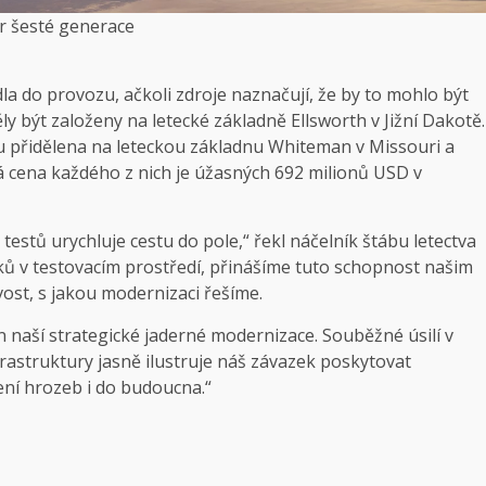
r šesté generace
la do provozu, ačkoli zdroje naznačují, že by to mohlo být
ěly být založeny na letecké základně Ellsworth v Jižní Dakotě.
udou přidělena na leteckou základnu Whiteman v Missouri a
 cena každého z nich je úžasných 692 milionů USD v
estů urychluje cestu do pole,“ řekl náčelník štábu letectva
dků v testovacím prostředí, přinášíme tuto schopnost našim
ost, s jakou modernizaci řešíme.
naší strategické jaderné modernizace. Souběžné úsilí v
nfrastruktury jasně ilustruje náš závazek poskytovat
ní hrozeb i do budoucna.“