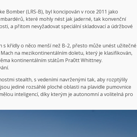
ike Bomber (LRS-B), byl koncipován v roce 2011 jako
ombardérů, které mohly nést jak jaderné, tak konvenční
sti, a přitom nevyžadovat speciální skladovací a údržbové
oun s křídly o něco menší než B-2, přesto může unést užitečné
,8 Mach na mezikontinentálním doletu, který je klasifikován,
věma kontinentálním státům Pra0tt Whittney.
ání.
tmi stealth, s vedeními navrženými tak, aby rozptýlily
 jsou jediné rozsáhlé ploché oblasti na plavidle pumovnice
ělou inteligencí, díky kterým je autonomní a volitelná pro