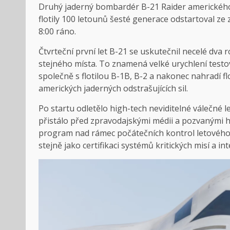
Druhý jaderný bombardér B-21 Raider amerického 
flotily 100 letounů šesté generace odstartoval ze 
8:00 ráno.
Čtvrteční první let B-21 se uskutečnil necelé dva 
stejného místa. To znamená velké urychlení tes
společně s flotilou B-1B, B-2 a nakonec nahradí flo
amerických jaderných odstrašujících sil.
Po startu odletělo high-tech neviditelné válečné l
přistálo před zpravodajskými médii a pozvanými ho
program nad rámec počátečních kontrol letového v
stejně jako certifikaci systémů kritických misí a i