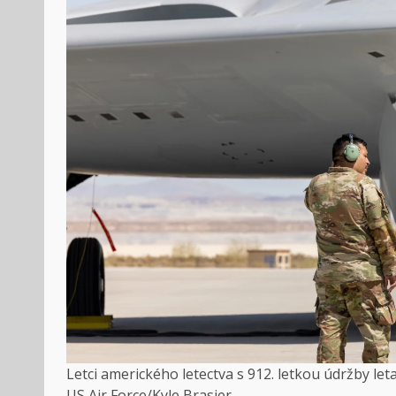
Letci amerického letectva s 912. letkou údržby le
US Air Force/Kyle Brasier