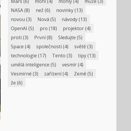
Mars
(6)
mohl
(4)
mohly
(4)
může
(3)
NASA
(8)
než
(6)
novinky
(13)
novou
(3)
Nová
(5)
návody
(13)
OpenAI
(5)
pro
(18)
projektor
(4)
proti
(3)
První
(8)
Sledujte
(5)
Space
(4)
společnosti
(4)
světě
(3)
technologie
(17)
Tento
(3)
tipy
(13)
umělá inteligence
(5)
vesmír
(4)
Vesmírné
(3)
zařízení
(4)
Země
(5)
že
(6)