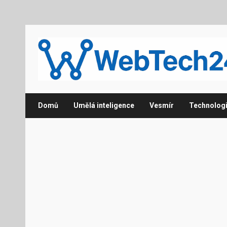
Domů
Umělá inteligence
Vesmír
Technolog