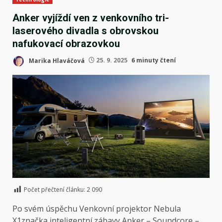
Anker vyjíždí ven z venkovního tri-
laserového divadla s obrovskou
nafukovací obrazovkou
Marika Hlaváčová
25. 9. 2025
6 minuty čtení
Počet přečtení článku:
2 090
Po svém úspěchu
Venkovní projektor Nebula
X1
značka inteligentní zábavy Anker – Soundcore –