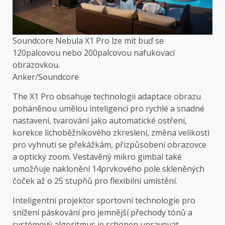
Soundcore Nebula X1 Pro lze mít buď se
120palcovou nebo 200palcovou nafukovací
obrazovkou.
Anker/Soundcore
The
X1 Pro
obsahuje technologii adaptace obrazu
poháněnou umělou inteligencí pro rychlé a snadné
nastavení, tvarování jako automatické ostření,
korekce lichoběžníkového zkreslení, změna velikosti
pro vyhnutí se překážkám, přizpůsobení obrazovce
a optický zoom. Vestavěný mikro gimbal také
umožňuje naklonění 14prvkového pole skleněných
čoček až o 25 stupňů pro flexibilní umístění.
Inteligentní projektor sportovní technologie pro
snížení páskování pro jemnější přechody tónů a
systémový algoritmus je schopen upravovat