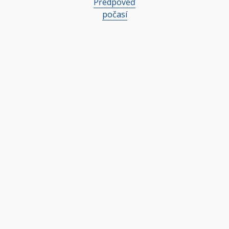
Předpověď
počasí