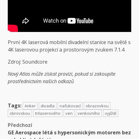
První 4K laserová mobilní divadelní stanice na světě s
4K laserovou projekcí a prostorovým zvukem 7.1.4
Zdroj:
Soundcore
Nový Atlas může získat provizi, pokud si zakoupíte
prostřednictvím našich odkazů
Tags:
Anker
divadla
nafukovací
obrazovkou
obrovskou
trilaserového
ven
venkovního
vyjíždí
Předchozí
GE Aerospace létá s hypersonickým motorem bez