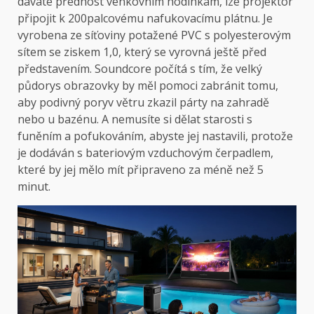
dáváte přednost venkovním hodinkám, lze projektor
připojit k 200palcovému nafukovacímu plátnu. Je
vyrobena ze síťoviny potažené PVC s polyesterovým
sítem se ziskem 1,0, který se vyrovná ještě před
představením. Soundcore počítá s tím, že velký
půdorys obrazovky by měl pomoci zabránit tomu,
aby podivný poryv větru zkazil párty na zahradě
nebo u bazénu. A nemusíte si dělat starosti s
funěním a pofukováním, abyste jej nastavili, protože
je dodáván s bateriovým vzduchovým čerpadlem,
které by jej mělo mít připraveno za méně než 5
minut.