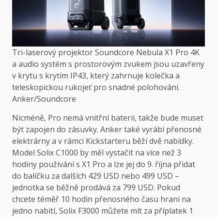
Tri-laserový projektor Soundcore Nebula X1 Pro 4K
a audio systém s prostorovým zvukem jsou uzavřeny
v krytu s krytím IP43, který zahrnuje kolečka a
teleskopickou rukojeť pro snadné polohování.
Anker/Soundcore
Nicméně, Pro nemá vnitřní baterii, takže bude muset
být zapojen do zásuvky. Anker také vyrábí přenosné
elektrárny a v rámci Kickstarteru běží dvě nabídky.
Model Solix C1000 by měl vystačit na více než 3
hodiny používání s X1 Pro a lze jej do 9. října přidat
do balíčku za dalších 429 USD nebo 499 USD –
jednotka se běžně prodává za 799 USD. Pokud
chcete téměř 10 hodin přenosného času hraní na
jedno nabití, Solix F3000 můžete mít za příplatek 1