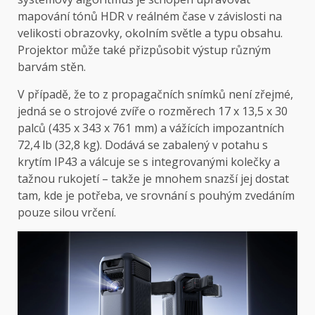
mapování tónů HDR v reálném čase v závislosti na
velikosti obrazovky, okolním světle a typu obsahu.
Projektor může také přizpůsobit výstup různým
barvám stěn.
V případě, že to z propagačních snímků není zřejmé,
jedná se o strojové zvíře o rozměrech 17 x 13,5 x 30
palců (435 x 343 x 761 mm) a vážících impozantních
72,4 lb (32,8 kg). Dodává se zabalený v potahu s
krytím IP43 a válcuje se s integrovanými kolečky a
tažnou rukojetí – takže je mnohem snazší jej dostat
tam, kde je potřeba, ve srovnání s pouhým zvedáním
pouze silou vrčení.