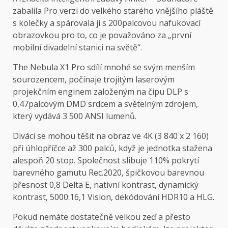
zabalila Pro verzi do velkého starého vnějšího pláště
s kolečky a spárovala ji s 200palcovou nafukovací
obrazovkou pro to, co je považováno za „první
mobilní divadelní stanici na světě“.
The
Nebula X1 Pro
sdílí mnohé se svým menším
sourozencem, počínaje trojitým laserovým
projekčním enginem založeným na čipu DLP s
0,47palcovým DMD srdcem a světelným zdrojem,
který vydává 3 500 ANSI lumenů.
Diváci se mohou těšit na obraz ve 4K (3 840 x 2 160)
při úhlopříčce až 300 palců, když je jednotka stažena
alespoň 20 stop. Společnost slibuje 110% pokrytí
barevného gamutu Rec.2020, špičkovou barevnou
přesnost 0,8 Delta E, nativní kontrast, dynamický
kontrast, 5000:16,1 Vision, dekódování HDR10 a HLG.
Pokud nemáte dostatečně velkou zeď a přesto