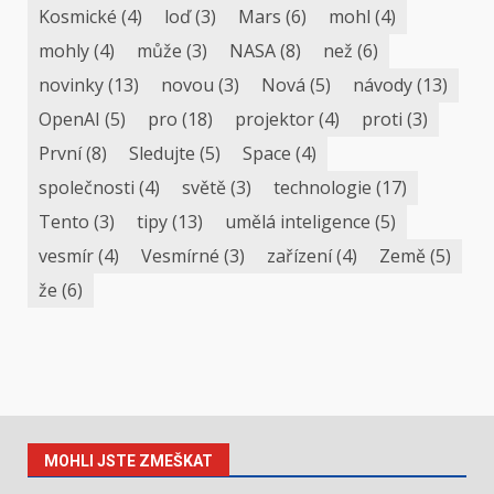
Kosmické
(4)
loď
(3)
Mars
(6)
mohl
(4)
mohly
(4)
může
(3)
NASA
(8)
než
(6)
novinky
(13)
novou
(3)
Nová
(5)
návody
(13)
OpenAI
(5)
pro
(18)
projektor
(4)
proti
(3)
První
(8)
Sledujte
(5)
Space
(4)
společnosti
(4)
světě
(3)
technologie
(17)
Tento
(3)
tipy
(13)
umělá inteligence
(5)
vesmír
(4)
Vesmírné
(3)
zařízení
(4)
Země
(5)
že
(6)
MOHLI JSTE ZMEŠKAT