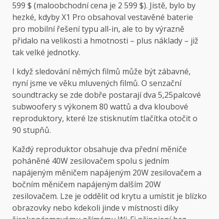
599 $ (maloobchodní cena je 2 599 $). Jistě, bylo by
hezké, kdyby X1 Pro obsahoval vestavěné baterie
pro mobilní řešení typu all-in, ale to by výrazně
přidalo na velikosti a hmotnosti – plus náklady – již
tak velké jednotky.
I když sledování němých filmů může být zábavné,
nyní jsme ve věku mluvených filmů. O senzační
soundtracky se zde dobře postarají dva 5,25palcové
subwoofery s výkonem 80 wattů a dva kloubové
reproduktory, které lze stisknutím tlačítka otočit o
90 stupňů.
Každý reproduktor obsahuje dva přední měniče
poháněné 40W zesilovačem spolu s jedním
napájeným měničem napájeným 20W zesilovačem a
bočním měničem napájeným dalším 20W
zesilovačem. Lze je oddělit od krytu a umístit je blízko
obrazovky nebo kdekoli jinde v místnosti díky