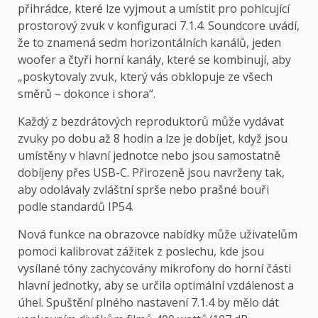
přihrádce, které lze vyjmout a umístit pro pohlcující
prostorový zvuk v konfiguraci 7.1.4. Soundcore uvádí,
že to znamená sedm horizontálních kanálů, jeden
woofer a čtyři horní kanály, které se kombinují, aby
„poskytovaly zvuk, který vás obklopuje ze všech
směrů – dokonce i shora“.
Každý z bezdrátových reproduktorů může vydávat
zvuky po dobu až 8 hodin a lze je dobíjet, když jsou
umístěny v hlavní jednotce nebo jsou samostatně
dobíjeny přes USB-C. Přirozeně jsou navrženy tak,
aby odolávaly zvláštní sprše nebo prašné bouři
podle standardů IP54.
Nová funkce na obrazovce nabídky může uživatelům
pomoci kalibrovat zážitek z poslechu, kde jsou
vysílané tóny zachycovány mikrofony do horní části
hlavní jednotky, aby se určila optimální vzdálenost a
úhel. Spuštění plného nastavení 7.1.4 by mělo dát