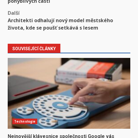
pohyblivých částí
Další
Architekti odhalují nový model městského
života, kde se poušť setkává s lesem
SOUVISEJÍCÍ ČLÁNKY
Technologie
Nejnovější klávesnice společnosti Google vás