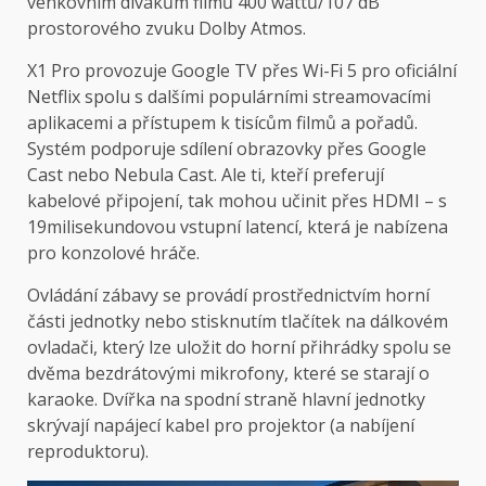
venkovním divákům filmů 400 wattů/107 dB
prostorového zvuku Dolby Atmos.
X1 Pro provozuje Google TV přes Wi-Fi 5 pro oficiální
Netflix spolu s dalšími populárními streamovacími
aplikacemi a přístupem k tisícům filmů a pořadů.
Systém podporuje sdílení obrazovky přes Google
Cast nebo Nebula Cast. Ale ti, kteří preferují
kabelové připojení, tak mohou učinit přes HDMI – s
19milisekundovou vstupní latencí, která je nabízena
pro konzolové hráče.
Ovládání zábavy se provádí prostřednictvím horní
části jednotky nebo stisknutím tlačítek na dálkovém
ovladači, který lze uložit do horní přihrádky spolu se
dvěma bezdrátovými mikrofony, které se starají o
karaoke. Dvířka na spodní straně hlavní jednotky
skrývají napájecí kabel pro projektor (a nabíjení
reproduktoru).